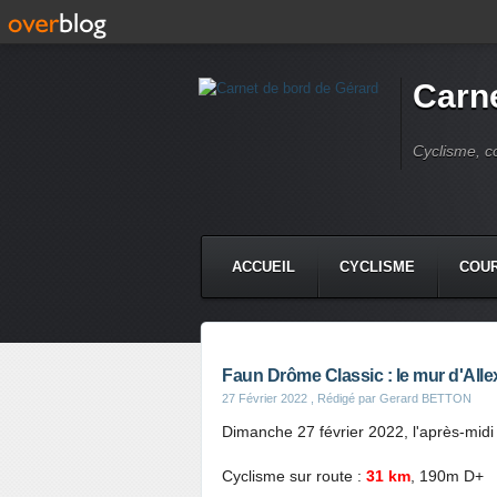
Carne
Cyclisme, c
ACCUEIL
CYCLISME
COUR
Faun Drôme Classic : le mur d'Alle
27 Février 2022
, Rédigé par Gerard BETTON
Dimanche 27 février 2022, l'après-mid
Cyclisme sur route :
31 km
, 190m D+