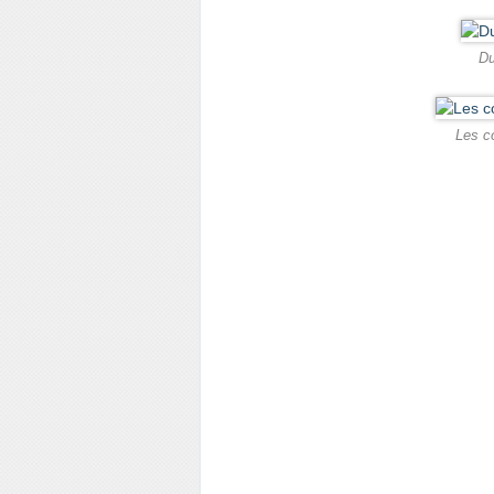
Du
Les co