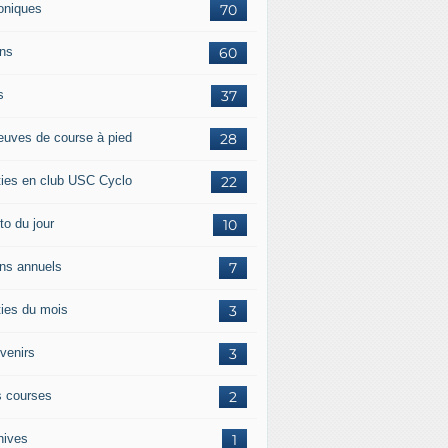
oniques
70
ans
60
s
37
euves de course à pied
28
ties en club USC Cyclo
22
to du jour
10
ans annuels
7
ties du mois
3
venirs
3
 courses
2
hives
1