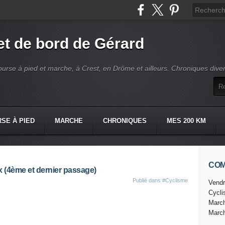
t de bord de Gérard
ourse à pied et marche, à Crest, en Drôme et ailleurs. Chroniques dive
SE À PIED
MARCHE
CHRONIQUES
MES 200 KM
CO
x (4ème et dernier passage)
Publié dans
#Cyclisme
Vendr
Cycl
i
Marc
Marc