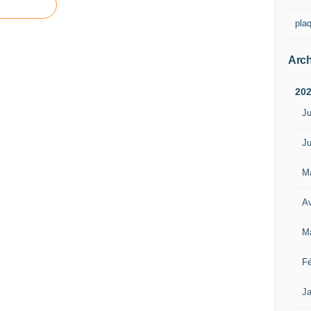
pla
Arch
20
Ju
Ju
M
Av
M
Fé
Ja