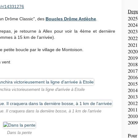
m/r/14331276
Depui
2025
Faun Drôme Classic", des
Boucles Drôme Ardèche
.
2024
2023
epas, je retourne à Allex pour voir la 4ème et dernière
mmes à 15 km de l'arrivée).
2022
2021
e petite boucle par le village de Montoison.
2020
2019
s vent
2018
2017
2016
2015
2014
chira victorieusement la ligne d'arrivée à Etoile
2013
2012
2011
ue. Il craquera dans la dernière bosse, à 1 km de l'arrivée
2010
2009
Dans la pente
Pour 