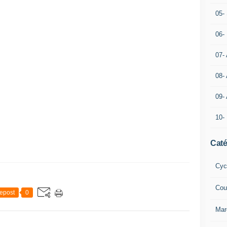
05- 
06-
07-
08-
09-
10-
Caté
Cyc
Cou
epost
0
Mar