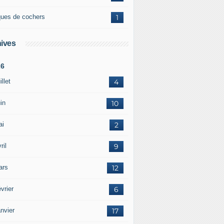
ques de cochers
1
ives
26
illet
4
in
10
ai
2
ril
9
ars
12
vrier
6
nvier
17