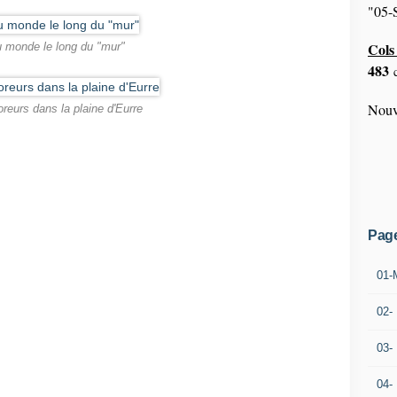
"05-S
Cols 
 monde le long du "mur"
483
c
Nouv
reurs dans la plaine d'Eurre
Pag
01-
02-
03-
04-