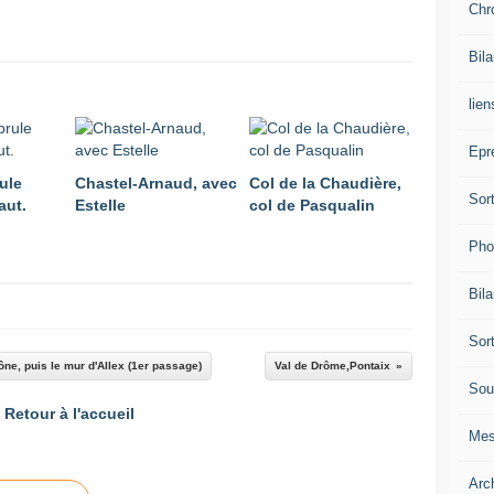
Chr
Bil
lien
Epr
ule
Chastel-Arnaud, avec
Col de la Chaudière,
Sor
aut.
Estelle
col de Pasqualin
Pho
Bil
Sor
ône, puis le mur d'Allex (1er passage)
Val de Drôme,Pontaix
Sou
Retour à l'accueil
Mes
Arc