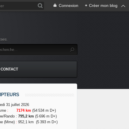
Connexion
+
Créer mon blog
rses.
CONTACT
MPTEURS
edi 31 juillet 2026
isme
:
7174 km
(54 534 m D+)
he/Rando
:
795,2 km
(5 696 m D+)
he (Mme)
:
952,1 km
(5 393 m D+)