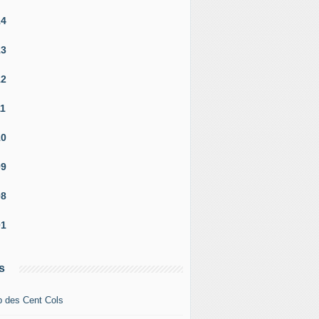
14
13
12
11
10
09
08
01
s
b des Cent Cols