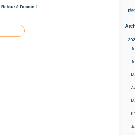
Retour à l'accueil
pla
Arch
20
Ju
Ju
M
Av
M
Fé
Ja