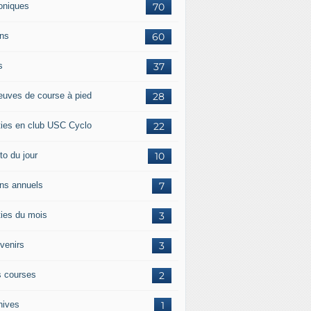
oniques
70
ans
60
s
37
euves de course à pied
28
ties en club USC Cyclo
22
to du jour
10
ans annuels
7
ties du mois
3
venirs
3
 courses
2
hives
1