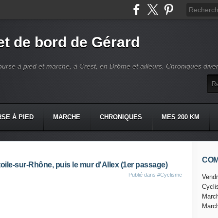
t de bord de Gérard
ourse à pied et marche, à Crest, en Drôme et ailleurs. Chroniques dive
SE À PIED
MARCHE
CHRONIQUES
MES 200 KM
CO
oile-sur-Rhône, puis le mur d'Allex (1er passage)
Publié dans
#Cyclisme
Vendr
Cycl
Marc
Marc