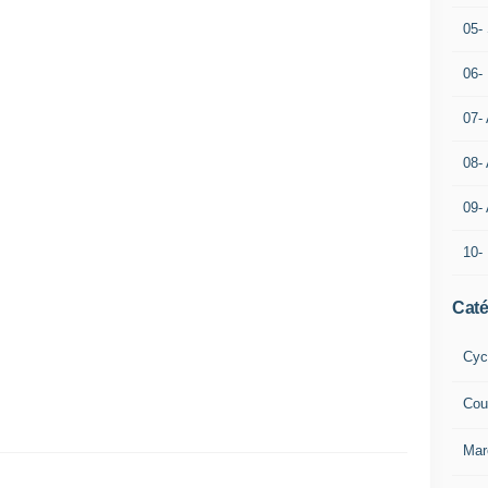
05- 
06-
07-
08-
09-
10-
Caté
Cyc
Cou
Mar