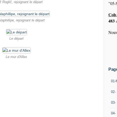
 Roglič, rejoignant le départ
"05-S
Cols 
483
laphillipe, rejoignant le départ
c
Nouv
Le départ
Le mur d'Allex
Pag
01-
02-
03-
04-