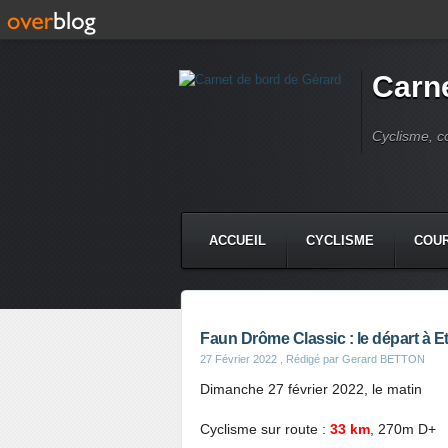
Carne
Cyclisme, c
ACCUEIL
CYCLISME
COUR
Faun Drôme Classic : le départ à Et
27 Février 2022
, Rédigé par Gerard BETTON
Dimanche 27 février 2022, le matin
Cyclisme sur route :
33 km
, 270m D+