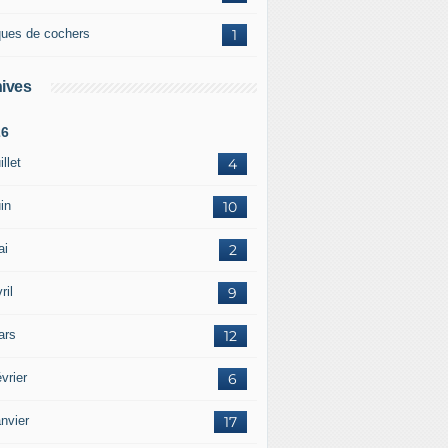
ques de cochers
1
ives
26
illet
4
in
10
ai
2
ril
9
ars
12
vrier
6
nvier
17