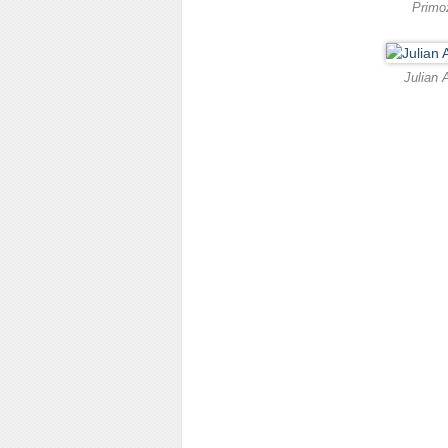
Primož
Julian A