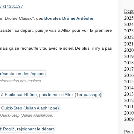
m/r/14331197
Depui
2025
Faun Drôme Classic", des
Boucles Drôme Ardèche
.
2024
2023
ister au départ, puis je vais à Allex pour voir la première
2022
2021
ais ça se réchauffe vite, avec le soleil. De plus, il n'y a pas
2020
2019
2018
2017
2016
2015
résentation des équipes
2014
2013
2012
2011
2010
 Quick-Step (Julian Alaphilippe)
2009
Pour 