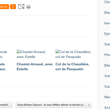
Chr
epost
0
Bil
lien
Epr
Sor
Pho
ule
Chastel-Arnaud, avec
Col de la Chaudière,
Bil
aut.
Estelle
col de Pasqualin
Sor
Sou
Mes
Faun Ardèche Classic : le Val d'Enfer, à Guilherand-Granges
Faun Drôme Classic : le mur d'Allex (4ème et dernier passage)
Arc