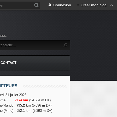
Connexion
+
Créer mon blog
rses.
CONTACT
MPTEURS
edi 31 juillet 2026
isme
:
7174 km
(54 534 m D+)
he/Rando
:
795,2 km
(5 696 m D+)
he (Mme)
:
952,1 km
(5 393 m D+)