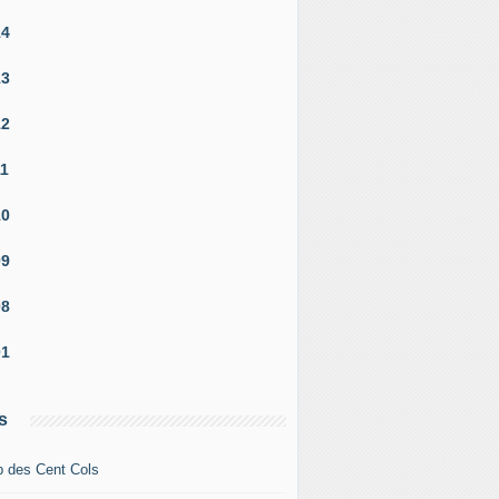
14
13
12
11
10
09
08
01
s
b des Cent Cols