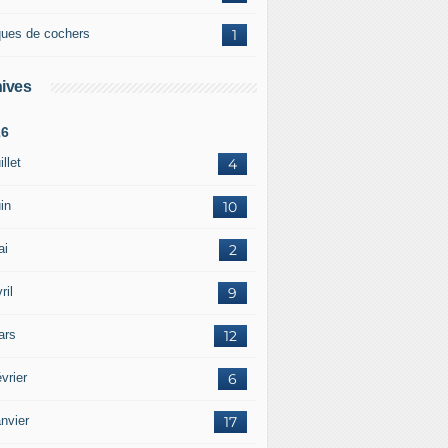
ques de cochers
1
ives
26
illet
4
in
10
ai
2
ril
9
ars
12
vrier
6
nvier
17