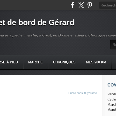
t de bord de Gérard
ourse à pied et marche, à Crest, en Drôme et ailleurs. Chroniques dive
SE À PIED
MARCHE
CHRONIQUES
MES 200 KM
CO
Publié dans
#Cyclisme
Vendr
Cycl
Marc
Marc