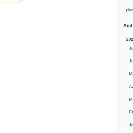
pla
Arch
20
Ju
Ju
M
Av
M
Fé
Ja