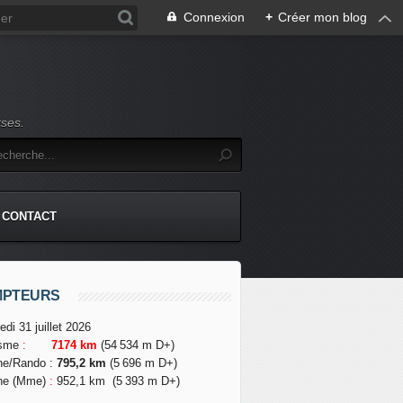
Connexion
+
Créer mon blog
rses.
CONTACT
MPTEURS
edi 31 juillet 2026
isme
:
7174 km
(54 534 m D+)
he/Rando
:
795,2 km
(5 696 m D+)
he (Mme)
:
952,1 km
(5 393 m D+)