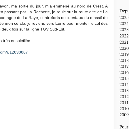
rayon, ma sortie du jour, m'a emmené au nord de Crest. A
Depui
n passant par La Rochette, je roule sur la route dite de La
2025
 montagne de La Raye, contreforts occidentaux du massif du
2024
d de mon cercle, je reviens vers Eurre pour monter le col des
2023
 deux fois sur la ligne TGV Sud-Est.
2022
 très ensoleillée.
2021
2020
com/r/12898887
2019
2018
2017
2016
2015
2014
2013
2012
2011
2010
2009
Pour 