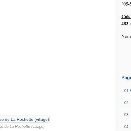
"05-S
Cols 
483
c
Nouv
Pag
01-
02-
03-
se de La Rochette (village)
04-