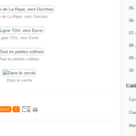
05- 
 de La Raye, vers Ourches
06-
07-
Ligne TGV, vers Eurre.
08-
09-
Tout en petites collines
10-
Dans le cercle
Caté
Cyc
epost
0
Cou
Mar