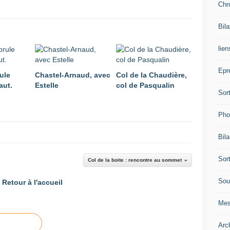
Chr
Bil
lien
Epr
ule
Chastel-Arnaud, avec
Col de la Chaudière,
aut.
Estelle
col de Pasqualin
Sor
Pho
Bil
Sor
Col de la boite : rencontre au sommet
Sou
Retour à l'accueil
Mes
Arc