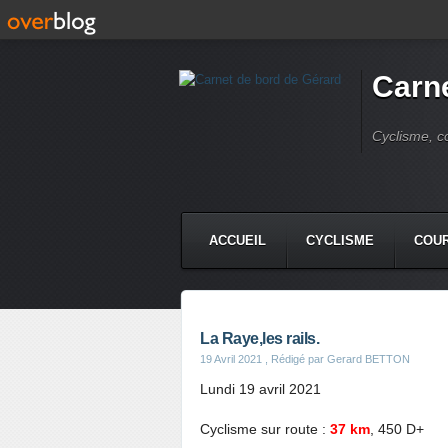
Carne
Cyclisme, c
ACCUEIL
CYCLISME
COUR
La Raye,les rails.
19 Avril 2021
, Rédigé par Gerard BETTON
Lundi 19 avril 2021
Cyclisme sur route :
37 km
, 450 D+