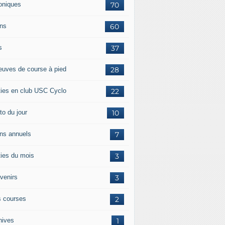
oniques
70
ans
60
s
37
euves de course à pied
28
ties en club USC Cyclo
22
to du jour
10
ans annuels
7
ties du mois
3
venirs
3
 courses
2
hives
1