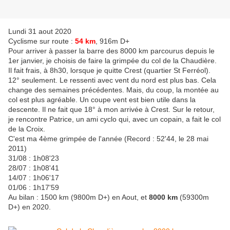
Lundi 31 aout 2020
Cyclisme sur route :
54 km
, 916m D+
Pour arriver à passer la barre des 8000 km parcourus depuis le
1er janvier, je choisis de faire la grimpée du col de la Chaudière.
Il fait frais, à 8h30, lorsque je quitte Crest (quartier St Ferréol).
12° seulement. Le ressenti avec vent du nord est plus bas. Cela
change des semaines précédentes. Mais, du coup, la montée au
col est plus agréable. Un coupe vent est bien utile dans la
descente. Il ne fait que 18° à mon arrivée à Crest. Sur le retour,
je rencontre Patrice, un ami cyclo qui, avec un copain, a fait le col
de la Croix.
C'est ma 4ème grimpée de l'année (Record : 52'44, le 28 mai
2011)
31/08 : 1h08'23
28/07 : 1h08'41
14/07 : 1h06'17
01/06 : 1h17'59
Au bilan : 1500 km (9800m D+) en Aout, et
8000 km
(59300m
D+) en 2020.