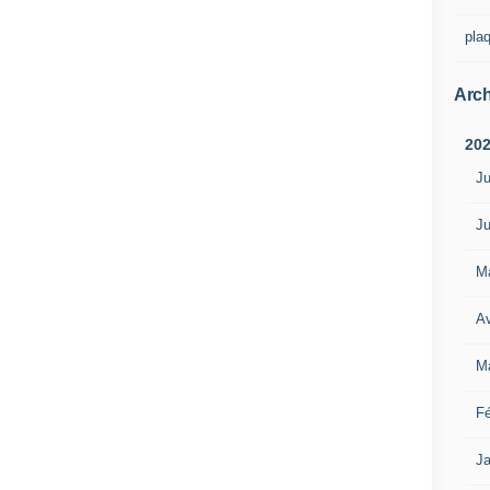
pla
Arch
20
Ju
Ju
M
Av
M
Fé
Ja