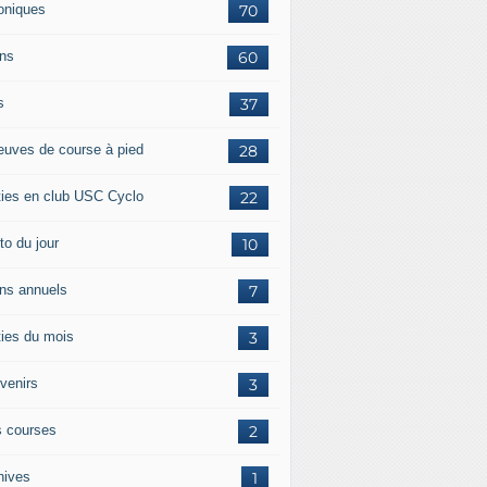
oniques
70
ans
60
s
37
euves de course à pied
28
ties en club USC Cyclo
22
to du jour
10
ans annuels
7
ties du mois
3
venirs
3
 courses
2
hives
1