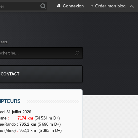
Connexion
+
Créer mon blog
rses.
CONTACT
MPTEURS
edi 31 juillet 2026
isme
:
7174 km
(54 534 m D+)
he/Rando
:
795,2 km
(5 696 m D+)
he (Mme)
:
952,1 km
(5 393 m D+)