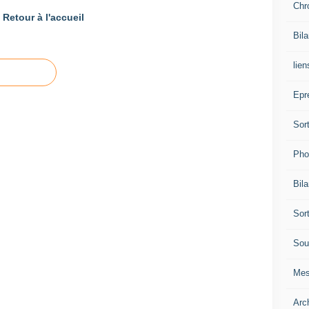
Chr
Retour à l'accueil
Bil
lien
Epr
Sor
Pho
Bil
Sor
Sou
Mes
Arc