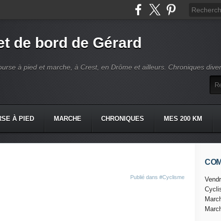
t de bord de Gérard
ourse à pied et marche, à Crest, en Drôme et ailleurs. Chroniques dive
SE À PIED
MARCHE
CHRONIQUES
MES 200 KM
CO
Publié dans
#Cyclisme
Vendr
Cycl
.
Marc
Marc