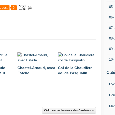
05- 
epost
0
06-
07-
08-
09-
10-
ule
Chastel-Arnaud, avec
Col de la Chaudière,
Caté
aut.
Estelle
col de Pasqualin
Cyc
Cou
Mar
CAP : sur les hauteurs des Gardettes