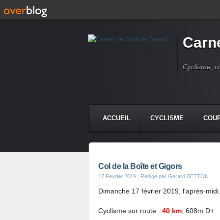
Carne
Cyclisme, c
ACCUEIL
CYCLISME
COUR
Col de la Boîte et Gigors
17 Février 2019
, Rédigé par Gerard BETTON
Dimanche 17 février 2019, l'après-midi
Cyclisme sur route :
40 km
, 608m D+