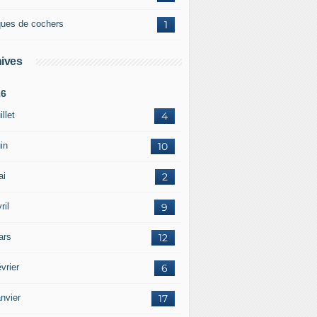
ques de cochers
1
ives
26
illet
4
in
10
ai
2
ril
9
ars
12
vrier
6
nvier
17