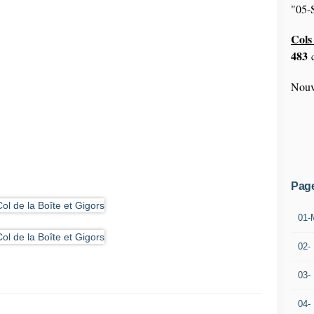
"05-S
Cols 
483
c
Nouv
Pag
01-
02-
03-
04-