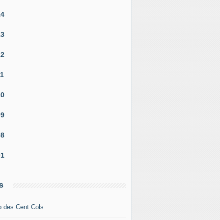
14
13
12
11
10
09
08
01
s
b des Cent Cols