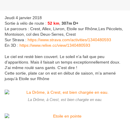
Jeudi 4 janvier 2018
Sortie à vélo de route :
52 km
,
307m D+
Le parcours :
Crest, Allex, Livron, Etoile sur Rhône,Les Pécolets,
Montoison, col des Deux-Serres, Crest
Sur Strava :
https://www.strava.com/activities/1340480593
En 3D :
https://www.relive.cc/view/1340480593
Le ciel est resté bien couvert. Le soleil n'a fait que peu
d'apparitions. Mais il faisait un temps exceptionnellement doux.
J'ai même roulé sans gants. C'est dire !
Cette sortie, plate car on est en début de saison, m'a amené
jusqu'à Etoile sur Rhône
La Drôme, à Crest, est bien chargée en eau.