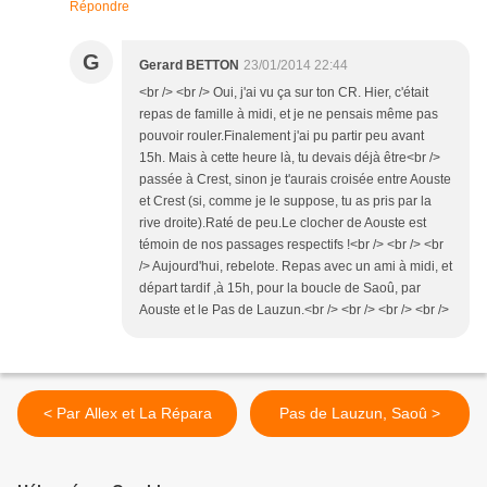
Répondre
G
Gerard BETTON
23/01/2014 22:44
<br /> <br /> Oui, j'ai vu ça sur ton CR. Hier, c'était
repas de famille à midi, et je ne pensais même pas
pouvoir rouler.Finalement j'ai pu partir peu avant
15h. Mais à cette heure là, tu devais déjà être<br />
passée à Crest, sinon je t'aurais croisée entre Aouste
et Crest (si, comme je le suppose, tu as pris par la
rive droite).Raté de peu.Le clocher de Aouste est
témoin de nos passages respectifs !<br /> <br /> <br
/> Aujourd'hui, rebelote. Repas avec un ami à midi, et
départ tardif ,à 15h, pour la boucle de Saoû, par
Aouste et le Pas de Lauzun.<br /> <br /> <br /> <br />
< Par Allex et La Répara
Pas de Lauzun, Saoû >