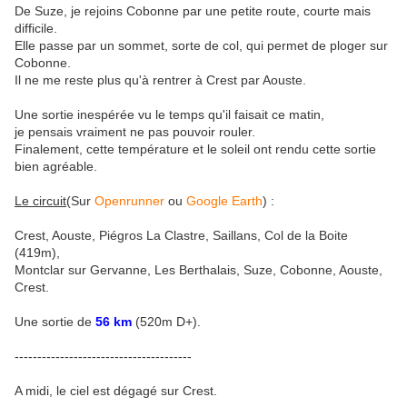
De Suze, je rejoins Cobonne par une petite route, courte mais
difficile.
Elle passe par un sommet, sorte de col, qui permet de ploger sur
Cobonne.
Il ne me reste plus qu'à rentrer à Crest par Aouste.
Une sortie inespérée vu le temps qu'il faisait ce matin,
je pensais vraiment ne pas pouvoir rouler.
Finalement, cette température et le soleil ont rendu cette sortie
bien agréable.
Le circuit
(Sur
Openrunner
ou
Google Earth
) :
Crest, Aouste, Piégros La Clastre, Saillans, Col de la Boite
(419m),
Montclar sur Gervanne, Les Berthalais, Suze, Cobonne, Aouste,
Crest.
Une sortie de
56 km
(520m D+).
---------------------------------------
A midi, le ciel est dégagé sur Crest.