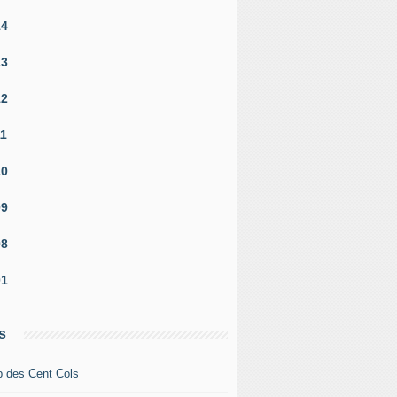
14
13
12
11
10
09
08
01
s
b des Cent Cols