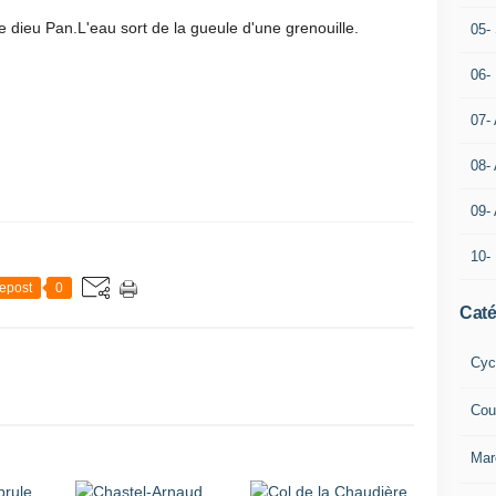
e dieu Pan.L'eau sort de la gueule d'une grenouille.
05- 
06-
07-
08-
09-
10-
epost
0
Caté
Cyc
Cou
Mar