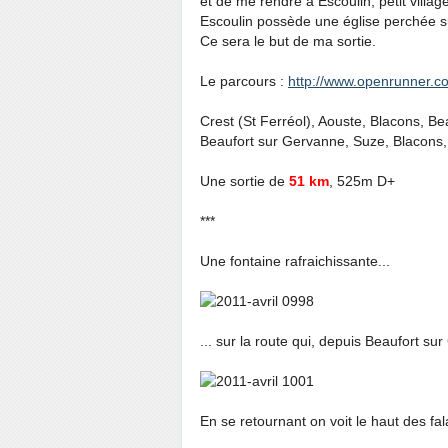
et de me rendre à Escoulin, petit villag
Escoulin possède une église perchée sur
Ce sera le but de ma sortie.
Le parcours :
http://www.openrunner.
Crest (St Ferréol), Aouste, Blacons, Be
Beaufort sur Gervanne, Suze, Blacons, 
Une sortie de
51 km
, 525m D+
***
Une fontaine rafraichissante...
... sur la route qui, depuis Beaufort s
En se retournant on voit le haut des fal