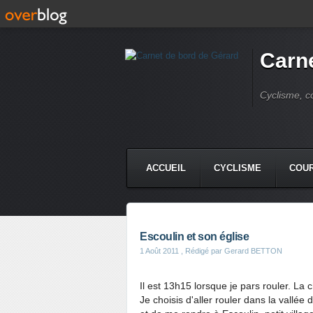
Carne
Cyclisme, c
ACCUEIL
CYCLISME
COUR
Escoulin et son église
1 Août 2011
, Rédigé par Gerard BETTON
Il est 13h15 lorsque je pars rouler. La c
Je choisis d'aller rouler dans la vallée