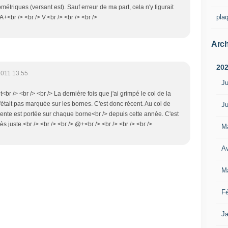
ométriques (versant est). Sauf erreur de ma part, cela n'y figurait
pla
+<br /> <br /> V.<br /> <br /> <br />
Arch
20
2011 13:55
Ju
t<br /> <br /> <br /> La dernière fois que j'ai grimpé le col de la
 n'était pas marquée sur les bornes. C'est donc récent. Au col de
Ju
pente est portée sur chaque borne<br /> depuis cette année. C'est
ès juste.<br /> <br /> <br /> @+<br /> <br /> <br /> <br />
M
Av
M
Fé
Ja