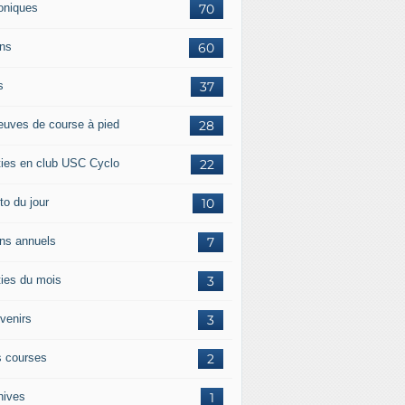
oniques
70
ans
60
s
37
euves de course à pied
28
ties en club USC Cyclo
22
to du jour
10
ans annuels
7
ties du mois
3
venirs
3
 courses
2
hives
1