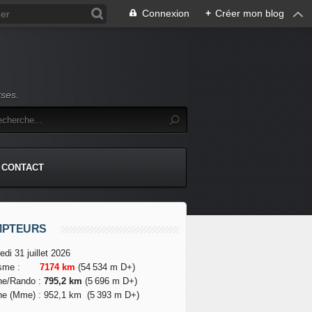
Connexion
+
Créer mon blog
rses.
CONTACT
MPTEURS
edi 31 juillet 2026
isme
:
7174 km
(54 534 m D+)
he/Rando
:
795,2 km
(5 696 m D+)
he (Mme)
:
952,1 km
(5 393 m D+)