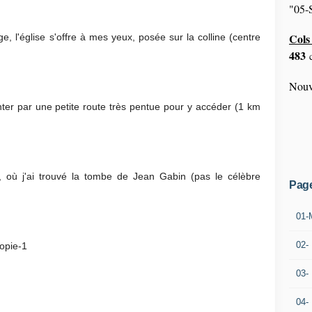
"05-S
Cols 
e, l'église s'offre à mes yeux, posée sur la colline (centre
483
c
Nouv
monter par une petite route très pentue pour y accéder (1 km
e, où j'ai trouvé la tombe de Jean Gabin (pas le célèbre
Pag
01-
02-
03-
04-