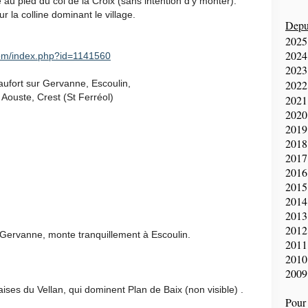
e au pied du col de la Croix (sans intention d'y monter).
 la colline dominant le village.
Depui
2025
2024
com/index.php?id=1141560
2023
aufort sur Gervanne, Escoulin,
2022
Aouste, Crest (St Ferréol)
2021
2020
2019
2018
2017
2016
2015
2014
2013
2012
ur Gervanne, monte tranquillement à Escoulin.
2011
2010
2009
aises du Vellan, qui dominent Plan de Baix (non visible) .
Pour 