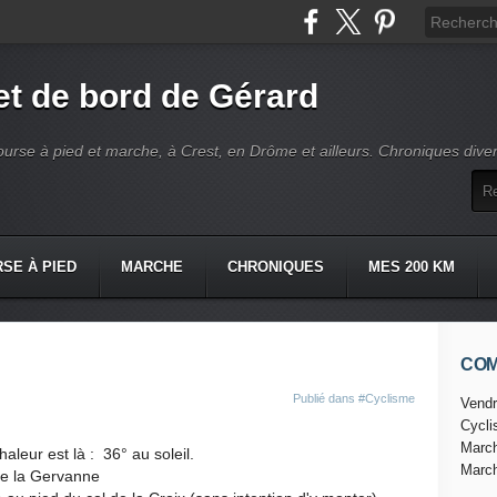
t de bord de Gérard
ourse à pied et marche, à Crest, en Drôme et ailleurs. Chroniques dive
SE À PIED
MARCHE
CHRONIQUES
MES 200 KM
CO
Publié dans
#Cyclisme
Vendr
Cycl
Marc
haleur est là : 36° au soleil.
Marc
 de la Gervanne