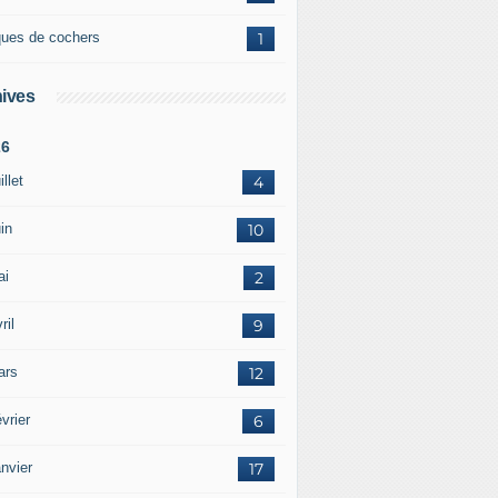
ques de cochers
1
ives
26
illet
4
in
10
ai
2
ril
9
ars
12
vrier
6
nvier
17