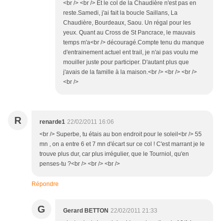
<br /> <br /> Et le col de la Chaudière n'est pas en
reste.Samedi, j'ai fait la boucle Saillans, La
Chaudière, Bourdeaux, Saou. Un régal pour les
yeux. Quant au Cross de St Pancrace, le mauvais
temps m'a<br /> découragé.Compte tenu du manque
d'entrainement actuel ent trail, je n'ai pas voulu me
mouiller juste pour participer. D'autant plus que
j'avais de la famille à la maison.<br /> <br /> <br />
<br />
R
renarde1
22/02/2011 16:06
<br /> Superbe, tu étais au bon endroit pour le soleil<br /> 55
mn , on a entre 6 et 7 mn d'écart sur ce col ! C'est marrant je le
trouve plus dur, car plus irrégulier, que le Tourniol, qu'en
penses-tu ?<br /> <br /> <br />
Répondre
G
Gerard BETTON
22/02/2011 21:33