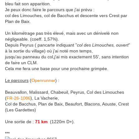
bleu fait son apparition.
Je peux donc faire le parcours que j'ai prévu :
col des Limouches, col de Bacchus et descente vers Crest par
Plan de Baix.
Un kilométrage pas très élevé, mais avec un dénivelé non
négligeable. (coeff. 1,57%).
Depuis Peyrus ( pancarte indiquant "
col des Limouches, ouvert
"
à la sortie du village) où j'ai noté mon temps,
jusqu'au panneau du col,j'ai mis exactement 55', sans intention
de faire un CLM.
Cela me fera une base pour une prochaine grimpée.
Le parcours
(
Openrunner
) :
Beauvallon, Malissard, Chabeuil, Peyrus, Col des Limouches
(
FR-26-1086
), La Vacherie,
Col de Bacchus, Plan de Baix, Beaufort, Blacons, Aouste, Crest
(Les Gardettes)
Une sortie de :
71 km
(1220m D+).
***