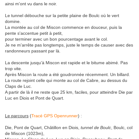
ainsi m'ont vu dans le noir.
Le tunnel débouche sur la petite plaine de Boulc où le vert
domine.
La montée au col de Miscon commence en douceur, puis la
pente s'accentue petit à petit,
pour terminer avec un bon pourcentage avant le col.
Je ne m'arrête pas longtemps, juste le temps de causer avec des
randonneurs passant par là.
La descente jusqu'à Miscon est rapide et le bitume abimé. Pas
trop vite.
Après Miscon la route a été goudronnée récemment. Un billard.
La route rejoint celle qui monte au col de Cabre, au dessus du
Claps de Luc.
A partir de là il ne reste que 25 km, faciles, pour atteindre Die par
Luc en Diois et Pont de Quart.
Le parcours
(
Tracé GPS Openrunner
) :
Die, Pont de Quart, Châtillon en Diois,
tunnel de Boulc
, Boulc, col
de Miscon (1023m),