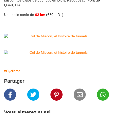
Miscon,
Le Claps de Luc
, Luc en Diois, Recoubeau, Pont de
Quart, Die
Une belle sortie de
62 km
(680m D+).
#Cyclisme
Partager
Vous aimerez aussi