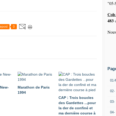
"05-S
Cols 
483
c
epost
0
Nouv
Pag
01-
 New-
Marathon de Paris
02-
1994
CAP : Trois boucles
03-
des Gardettes ...pour
la der de confiné et
04-
ma dernière course à