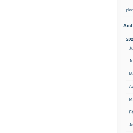
pla
Arch
20
Ju
Ju
M
Av
M
Fé
Ja