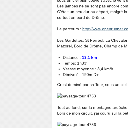
sous un ciel bien couvert avec le vent 
Les jambes ne se sont pas encore co
C'était un peu dur au départ, malgré la 
surtout en bord de Drôme.
Le parcours :
http://www.openrunner.
Les Gardettes, St Ferréol, La Chevale
Mazorel, Bord de Drôme, Champ de Mar
Distance :
13,1 km
Temps: 1h33'
Vitesse moyenne : 8,4 km/h
Dénivelé : 190m D+
Crest dominé par sa Tour, sous un ciel 
Tout au fond, sur la montagne ardéchois
Lors de mon circuit, j'ai couru sur la pe