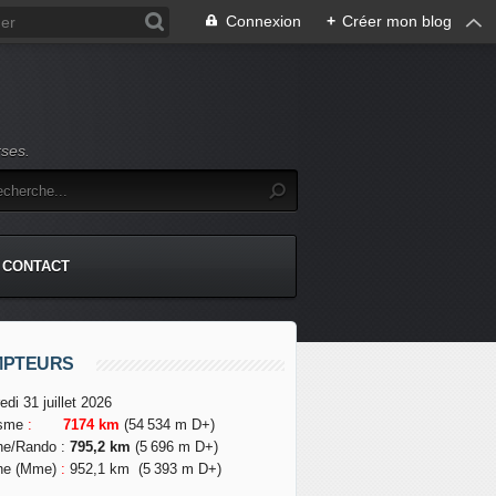
Connexion
+
Créer mon blog
rses.
CONTACT
MPTEURS
edi 31 juillet 2026
isme
:
7174 km
(54 534 m D+)
he/Rando
:
795,2 km
(5 696 m D+)
he (Mme)
:
952,1 km
(5 393 m D+)