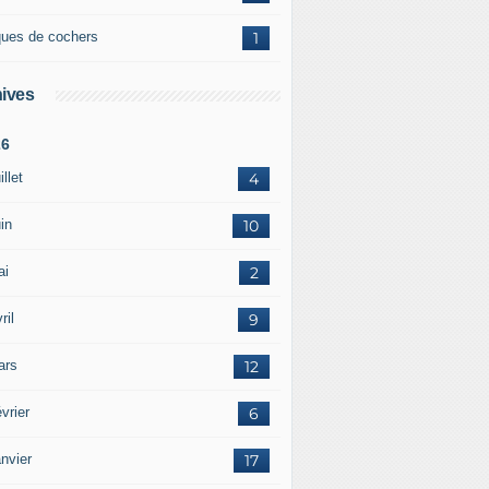
ques de cochers
1
ives
26
illet
4
in
10
ai
2
ril
9
ars
12
vrier
6
nvier
17