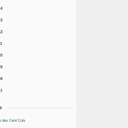
14
13
12
11
10
09
08
01
s
b des Cent Cols