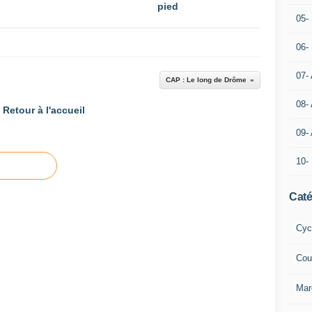
pied
05- 
06-
07-
CAP : Le long de Drôme
08-
Retour à l'accueil
09-
10-
Caté
Cyc
Cou
Mar