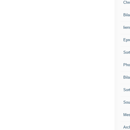
Chr
Bil
lien
Epr
Sor
Pho
Bil
Sor
Sou
Mes
Arc