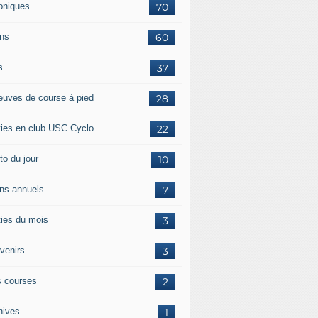
oniques
70
ans
60
s
37
euves de course à pied
28
ties en club USC Cyclo
22
to du jour
10
ans annuels
7
ties du mois
3
venirs
3
 courses
2
hives
1