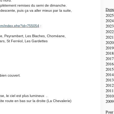
du nord.
mplètement remises du semi de dimanche.
Depui
descente, puis ça va aller mieux par la suite,
2025
2024
2023
com/index.php?id=755054
:
2022
rie, Peyrambert, Les Blaches, Choméane,
2021
s, St Ferréol, Les Gardettes
2020
2019
2018
2017
2016
2015
2014
bien couvert.
2013
2012
2011
2010
e, le ciel est plus lumineux .
2009
tite route en bas sur la droite (La Chevalerie)
Pour 