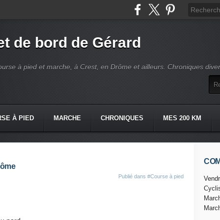
t de bord de Gérard
ourse à pied et marche, à Crest, en Drôme et ailleurs. Chroniques dive
SE À PIED
MARCHE
CHRONIQUES
MES 200 KM
CO
rôme
Publié dans
#Course à pied
Vendr
Cycl
Marc
Marc