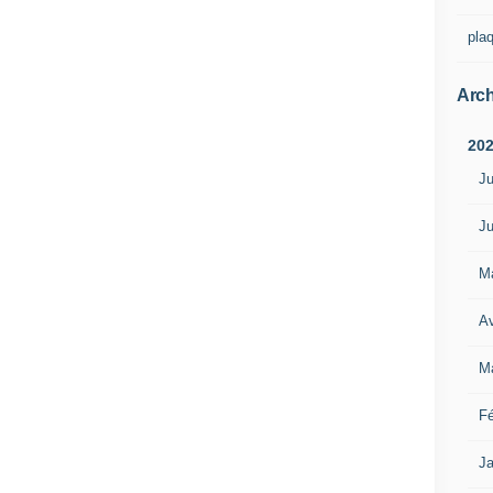
pla
Arch
20
Ju
Ju
M
Av
M
Fé
Ja