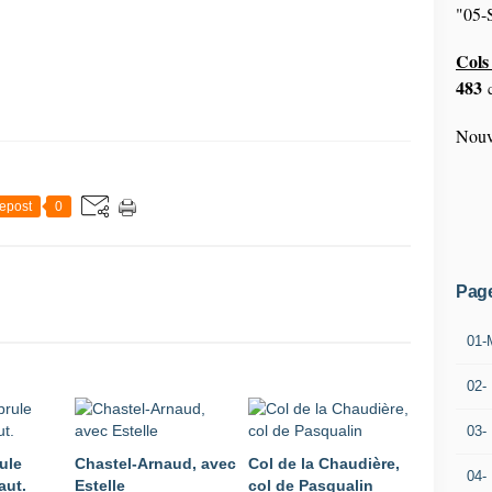
"05-S
Cols 
483
c
Nouv
epost
0
Pag
01-
02-
03-
ule
Chastel-Arnaud, avec
Col de la Chaudière,
04-
aut.
Estelle
col de Pasqualin