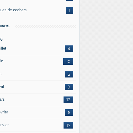
ques de cochers
1
ives
26
illet
4
in
10
ai
2
ril
9
ars
12
vrier
6
nvier
17