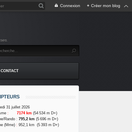
Connexion
+
Créer mon blog
rses.
CONTACT
MPTEURS
edi 31 juillet 2026
isme
:
7174 km
(54 534 m D+)
he/Rando
:
795,2 km
(5 696 m D+)
he (Mme)
:
952,1 km
(5 393 m D+)