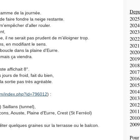
Depui
gramme de la journée.
2025
 de faire fondre la neige restante.
2024
 m'empêcher d'aller rouler.
2023
nt,
, il ne serait pas prudent de m'éloigner trop.
2022
ns, en modifiant le sens.
2021
 boucle dans la plaine d'Eurre.
2020
 mais ça viendra.
2019
2018
e affichait 8°.
2017
jours de froid, fait du bien,
2016
la sortie pas très agréable.
2015
2014
om/index.php?id=796012
) :
2013
2012
 Saillans (tunnel),
2011
cons, Aouste, Plaine d'Eurre, Crest (St Ferréol)
2010
2009
uêter quelques graines sur la terrasse ou le balcon.
Pour 