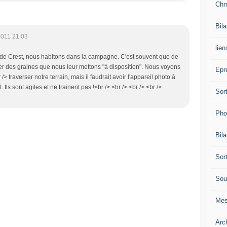
Chr
Bil
2011 21:03
lien
e de Crest, nous habitons dans la campagne. C'est souvent que de
r des graines que nous leur mettons "à disposition". Nous voyons
Epr
/> traverser notre terrain, mais il faudrait avoir l'appareil photo à
 Ils sont agiles et ne trainent pas !<br /> <br /> <br /> <br />
Sor
Pho
Bil
Sor
Sou
Mes
Arc