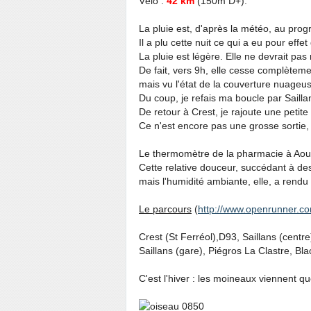
Vélo :
42 km
(150m D+).
La pluie est, d'après la météo, au pro
Il a plu cette nuit ce qui a eu pour effet
La pluie est légère. Elle ne devrait pas
De fait, vers 9h, elle cesse complèteme
mais vu l'état de la couverture nuageuse
Du coup, je refais ma boucle par Sailla
De retour à Crest, je rajoute une petite
Ce n'est encore pas une grosse sortie,
Le thermomètre de la pharmacie à Aoust
Cette relative douceur, succédant à des 
mais l'humidité ambiante, elle, a rendu 
Le parcours
(
http://www.openrunner.c
Crest (St Ferréol),D93, Saillans (centre)
Saillans (gare), Piégros La Clastre, Bla
C'est l'hiver : les moineaux viennent q