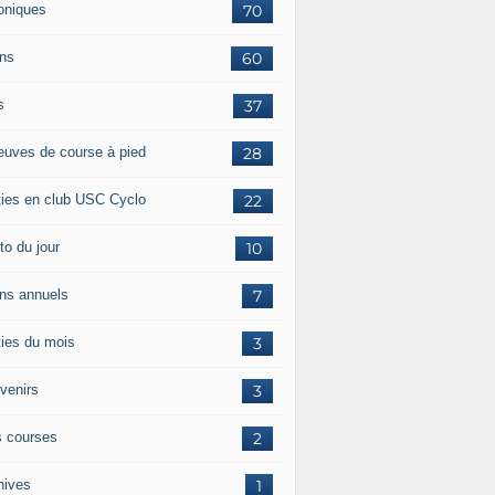
oniques
70
ans
60
s
37
euves de course à pied
28
ties en club USC Cyclo
22
to du jour
10
ans annuels
7
ties du mois
3
venirs
3
 courses
2
hives
1