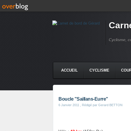
Carne
Cyclisme, c
ACCUEIL
CYCLISME
COUR
Boucle "Saillans-Eurre"
6 Janvier 2011
, Rédigé par Gerard BETTON