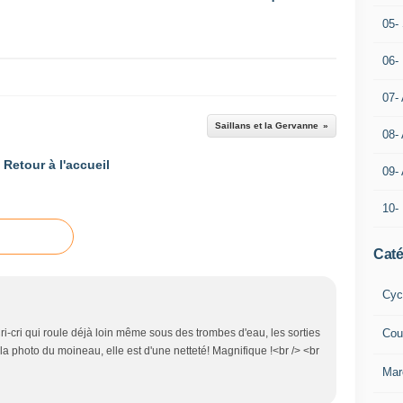
05- 
06-
07-
Saillans et la Gervanne
08-
Retour à l'accueil
09-
10-
Caté
Cyc
 Cri-cri qui roule déjà loin même sous des trombes d'eau, les sorties
Cou
 la photo du moineau, elle est d'une netteté! Magnifique !<br /> <br
Mar