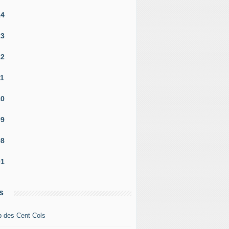
14
13
12
11
10
09
08
01
s
b des Cent Cols