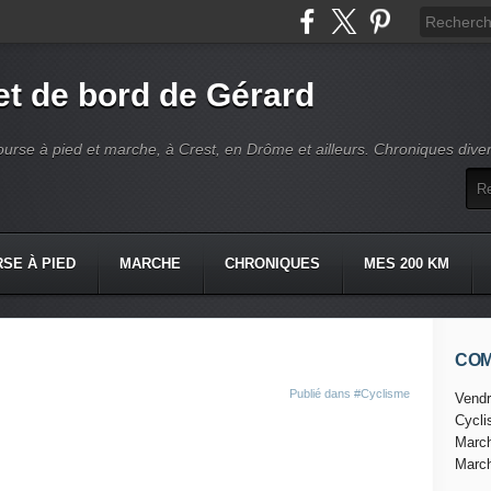
t de bord de Gérard
ourse à pied et marche, à Crest, en Drôme et ailleurs. Chroniques dive
SE À PIED
MARCHE
CHRONIQUES
MES 200 KM
CO
Publié dans
#Cyclisme
Vendr
Cycl
Marc
Marc