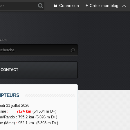
Connexion
+
Créer mon blog
rses.
CONTACT
MPTEURS
edi 31 juillet 2026
isme
:
7174 km
(54 534 m D+)
he/Rando
:
795,2 km
(5 696 m D+)
he (Mme)
:
952,1 km
(5 393 m D+)