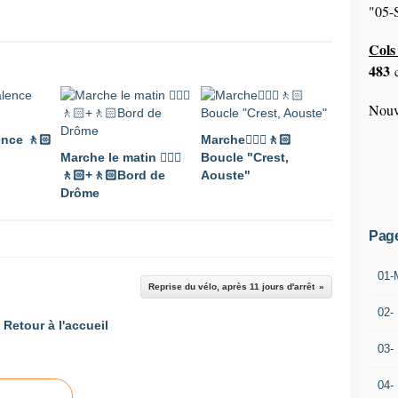
"05-S
Cols 
483
c
Nouv
ence 🚶🏻
Marche🚶🏼‍♂️🚶🏻
Marche le matin 🚶🏼‍♂️
Boucle "Crest,
🚶🏻+🚶🏻Bord de
Aouste"
Drôme
Pag
01-
Reprise du vélo, après 11 jours d'arrêt
02-
Retour à l'accueil
03-
04-