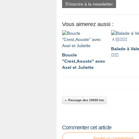
S'inscrire à la newsletter
Vous aimerez aussi :
Balade à Val
Boucle
🚶🏼‍♂️
"Crest,Aouste" avec
Axel et Juliette
Passage des 19000 km
Commenter cet article
Ajouter un commentaire