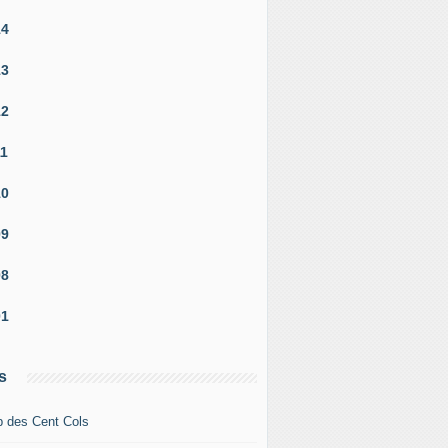
14
13
12
11
10
09
08
01
s
b des Cent Cols