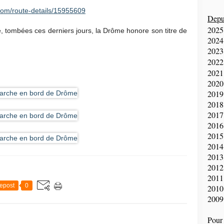
com/route-details/15955609
Depui
2025
e, tombées ces derniers jours, la Drôme honore son titre de
2024
2023
2022
2021
2020
2019
2018
2017
2016
2015
2014
2013
2012
2011
epost
0
2010
2009
Pour 