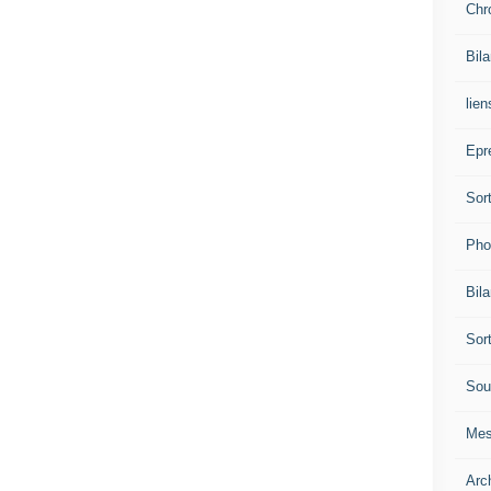
Chr
Bil
lien
Epr
Sor
Pho
Bil
Sor
Sou
Mes
Arc