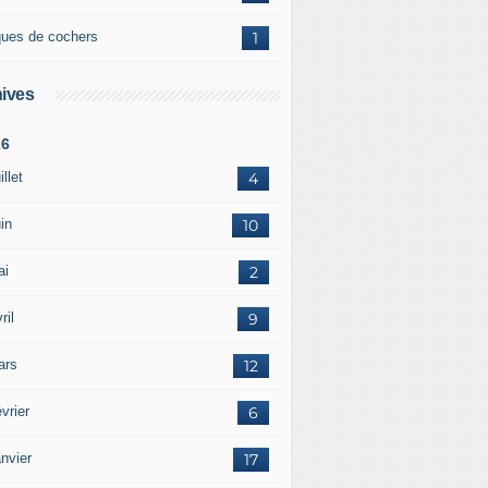
ques de cochers
1
ives
26
illet
4
in
10
ai
2
ril
9
ars
12
vrier
6
nvier
17