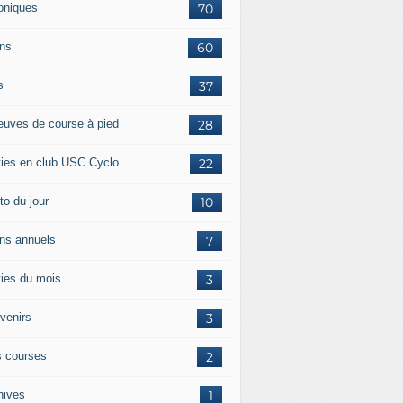
oniques
70
ans
60
s
37
euves de course à pied
28
ties en club USC Cyclo
22
to du jour
10
ans annuels
7
ties du mois
3
venirs
3
 courses
2
hives
1