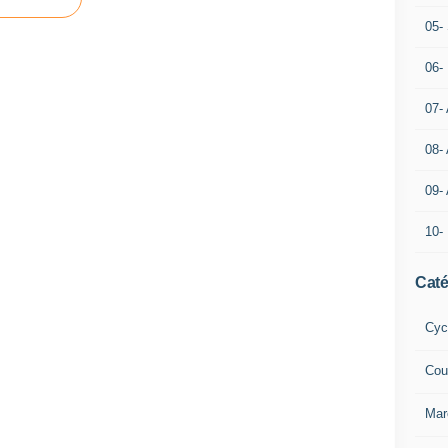
05- 
06-
07-
08-
09-
10-
Caté
Cyc
Cou
Mar