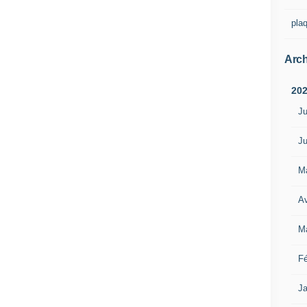
pla
Arch
20
Ju
Ju
M
Av
M
Fé
Ja