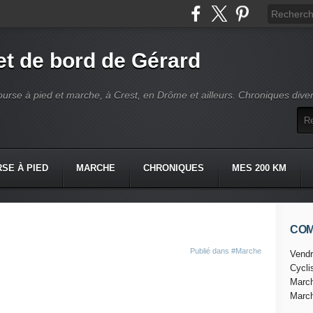
t de bord de Gérard
ourse à pied et marche, à Crest, en Drôme et ailleurs. Chroniques dive
SE À PIED
MARCHE
CHRONIQUES
MES 200 KM
CO
Publié dans
#Marche
Vendr
Cycl
Marc
Marc