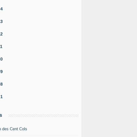
14
13
12
11
10
09
08
01
s
b des Cent Cols