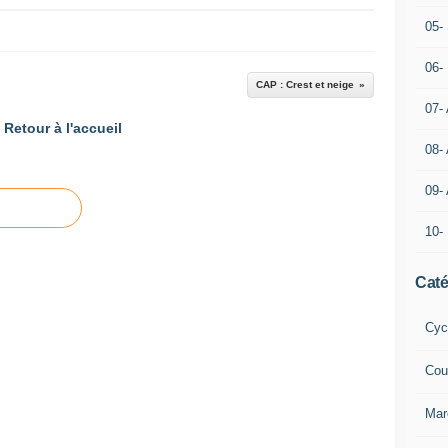
05- 
06-
CAP : Crest et neige
07-
Retour à l'accueil
08-
09-
10-
Caté
Cyc
Cou
Mar