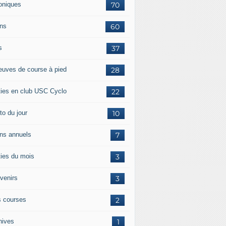
oniques
70
ans
60
s
37
euves de course à pied
28
ties en club USC Cyclo
22
to du jour
10
ans annuels
7
ties du mois
3
venirs
3
 courses
2
hives
1