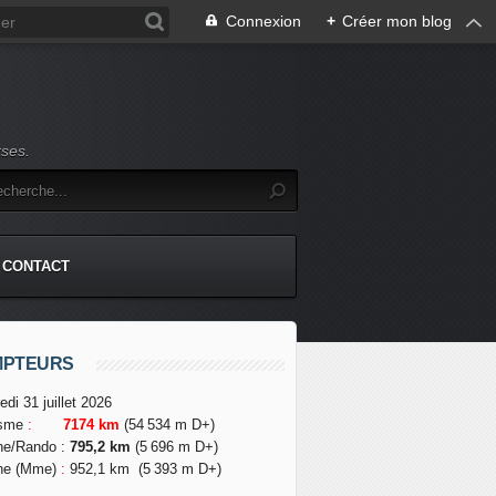
Connexion
+
Créer mon blog
rses.
CONTACT
MPTEURS
edi 31 juillet 2026
isme
:
7174 km
(54 534 m D+)
he/Rando
:
795,2 km
(5 696 m D+)
he (Mme)
:
952,1 km
(5 393 m D+)