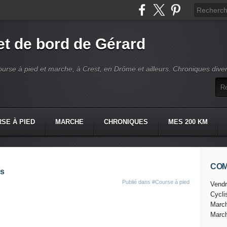
t de bord de Gérard
ourse à pied et marche, à Crest, en Drôme et ailleurs. Chroniques dive
SE À PIED
MARCHE
CHRONIQUES
MES 200 KM
CO
as
Publié dans
#Course à pied
Vendr
Cycl
Marc
Marc