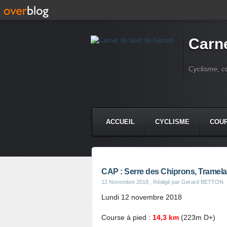
Carne
Cyclisme, c
ACCUEIL
CYCLISME
COUR
CAP : Serre des Chiprons, Tramel
12 Novembre 2018
, Rédigé par Gerard BETTON
Lundi 12 novembre 2018
Course à pied :
14,3 km
(223m D+)