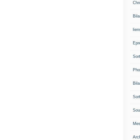
Chr
Bil
lien
Epr
Sor
Pho
Bil
Sor
Sou
Mes
Arc