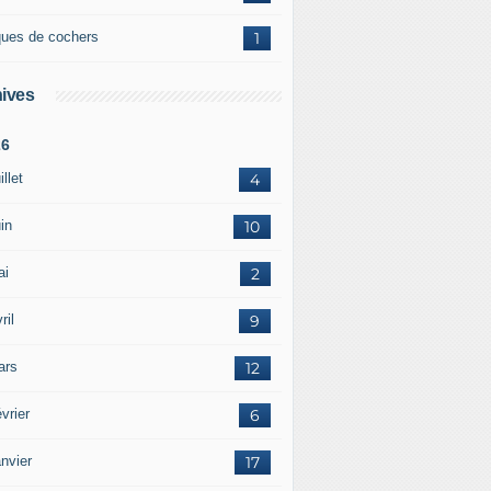
ques de cochers
1
ives
26
illet
4
in
10
ai
2
ril
9
ars
12
vrier
6
nvier
17