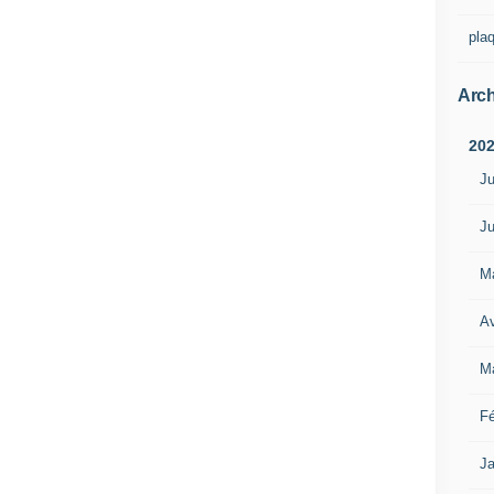
pla
Arch
20
Ju
Ju
M
Av
M
Fé
Ja