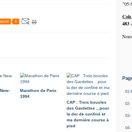
"05-S
Cols 
epost
0
483
c
Nouv
Pag
 New-
Marathon de Paris
01-
1994
CAP : Trois boucles
02-
des Gardettes ...pour
la der de confiné et
03-
ma dernière course à
pied
04-