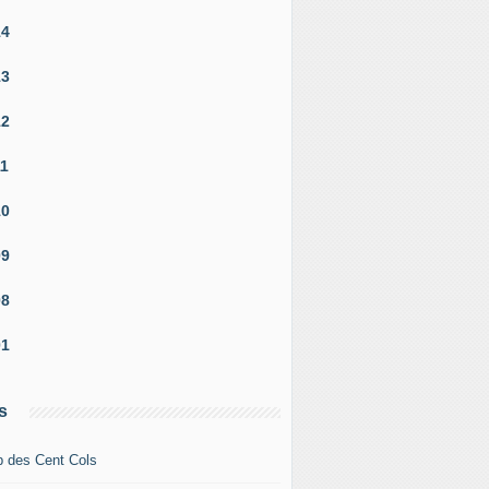
14
13
12
11
10
09
08
01
s
b des Cent Cols