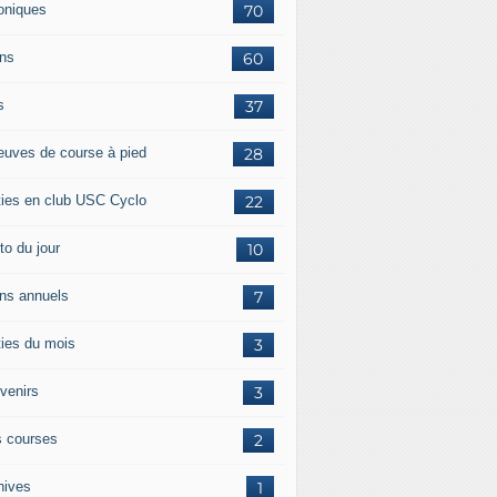
oniques
70
ans
60
s
37
euves de course à pied
28
ties en club USC Cyclo
22
to du jour
10
ans annuels
7
ties du mois
3
venirs
3
 courses
2
hives
1