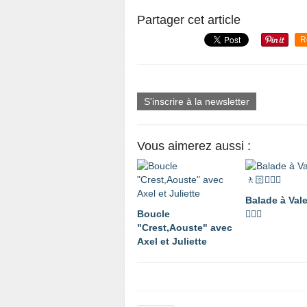
Partager cet article
R
S'inscrire à la newsletter
Vous aimerez aussi :
Balade à Val
Boucle
🚶🏼‍♂️
"Crest,Aouste" avec
Axel et Juliette