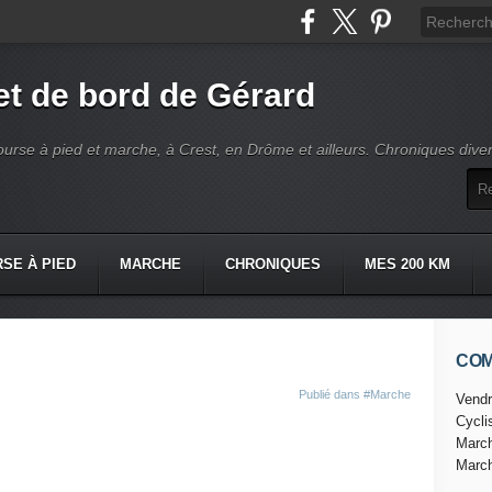
t de bord de Gérard
ourse à pied et marche, à Crest, en Drôme et ailleurs. Chroniques dive
SE À PIED
MARCHE
CHRONIQUES
MES 200 KM
CO
Publié dans
#Marche
Vendr
Cycl
Marc
Marc