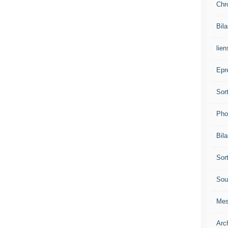
Chr
Bil
lien
Epr
Sor
Pho
Bil
Sor
Sou
Mes
Arc