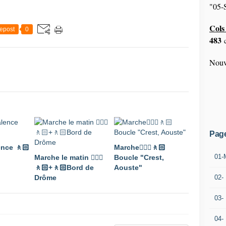
"05-S
Cols 
epost
0
483
c
Nouv
Pag
ence 🚶🏻
Marche🚶🏼‍♂️🚶🏻
01-
Marche le matin 🚶🏼‍♂️
Boucle "Crest,
🚶🏻+🚶🏻Bord de
Aouste"
Drôme
02-
03-
04-