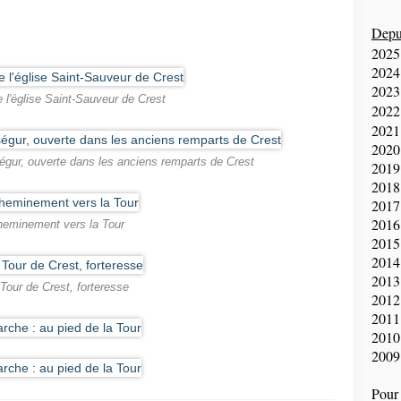
Depui
2025
2024
2023
 l'église Saint-Sauveur de Crest
2022
2021
2020
ségur, ouverte dans les anciens remparts de Crest
2019
2018
2017
2016
eminement vers la Tour
2015
2014
2013
Tour de Crest, forteresse
2012
2011
2010
2009
Pour 