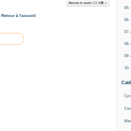
Marche le matin 🚶🏼‍♂️🚶🏻
05- 
Retour à l'accueil
06-
07-
08-
09-
10-
Caté
Cyc
Cou
Mar