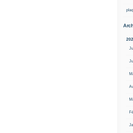
pla
Arch
20
Ju
Ju
M
Av
M
Fé
Ja