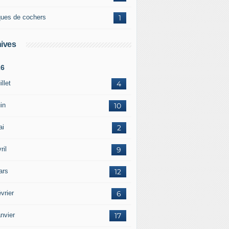
ques de cochers
1
ives
26
illet
4
in
10
ai
2
ril
9
ars
12
vrier
6
nvier
17