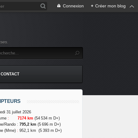
Connexion
+
Créer mon blog
rses.
CONTACT
MPTEURS
edi 31 juillet 2026
isme
:
7174 km
(54 534 m D+)
he/Rando
:
795,2 km
(5 696 m D+)
he (Mme)
:
952,1 km
(5 393 m D+)