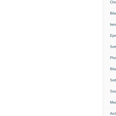
Chr
Bil
lien
Epr
Sor
Pho
Bil
Sor
Sou
Mes
Arc