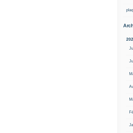
pla
Arch
20
Ju
Ju
M
Av
M
Fé
Ja