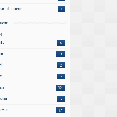
ques de cochers
1
ives
26
illet
4
in
10
ai
2
ril
9
ars
12
vrier
6
nvier
17