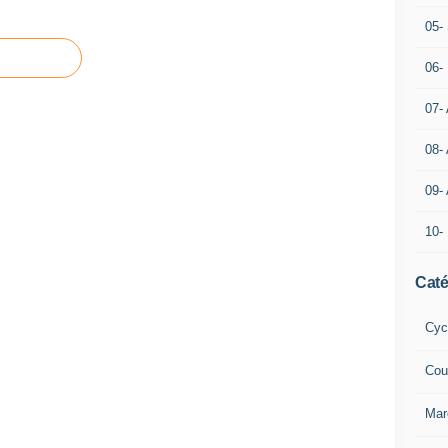
05- 
06-
07-
08-
09-
10-
Caté
Cyc
Cou
Mar