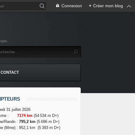
Connexion
+
Créer mon blog
rses.
CONTACT
MPTEURS
edi 31 juillet 2026
isme
:
7174 km
(54 534 m D+)
he/Rando
:
795,2 km
(5 696 m D+)
he (Mme)
:
952,1 km
(5 393 m D+)