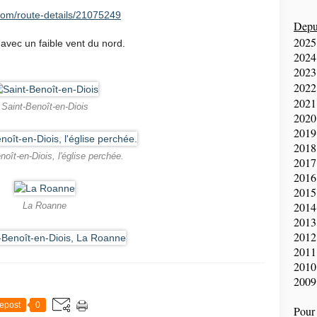
com/route-details/21075249
Depui
2025
 avec un faible vent du nord.
2024
2023
2022
2021
Saint-Benoît-en-Diois
2020
2019
2018
noît-en-Diois, l'église perchée.
2017
2016
2015
2014
La Roanne
2013
2012
2011
2010
2009
epost
0
Pour 