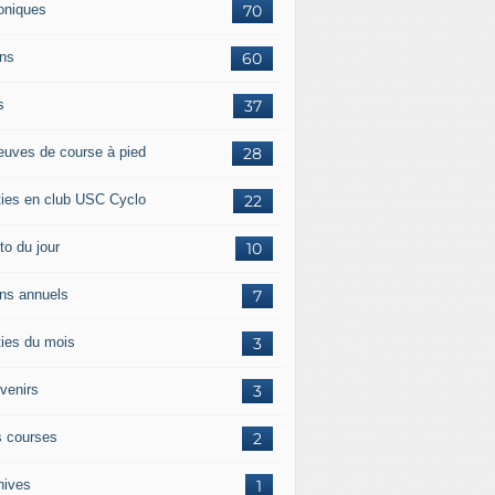
oniques
70
ans
60
s
37
euves de course à pied
28
ties en club USC Cyclo
22
to du jour
10
ans annuels
7
ties du mois
3
venirs
3
 courses
2
hives
1