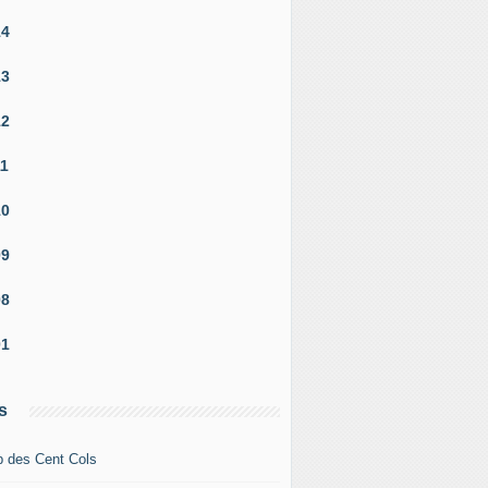
14
13
12
11
10
09
08
01
s
b des Cent Cols