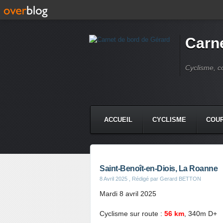
Carne
Cyclisme, c
ACCUEIL
CYCLISME
COUR
Saint-Benoît-en-Diois, La Roanne
8 Avril 2025
, Rédigé par Gerard BETTON
Mardi 8 avril 2025
Cyclisme sur route :
56 km
, 340m D+