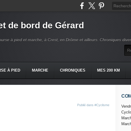
t de bord de Gérard
ourse à pied et marche, à Crest, en Drôme et ailleurs. Chroniques dive
SE À PIED
MARCHE
CHRONIQUES
MES 200 KM
CO
Publié dans
#Cyclisme
Vendr
Cycl
Marc
Marc