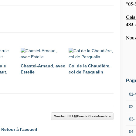
"05-S
Cols 
483
c
Nouv
ule
Chastel-Arnaud, avec
Col de la Chaudière,
aut.
Estelle
col de Pasqualin
Pag
01-
02-
Marche 🚶🏼‍♂️🚶🏻Boucle Crest-Aouste
03-
Retour à l'accueil
04-