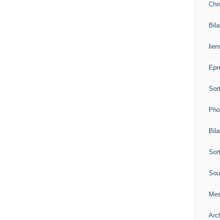
Chr
Bil
lien
Epr
Sor
Pho
Bil
Sor
Sou
Mes
Arc