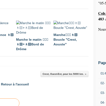
"05-S
Cols 
483
c
Nouv
ence 🚶🏻
Marche🚶🏼‍♂️🚶🏻
Marche le matin 🚶🏼‍♂️
Boucle "Crest,
🚶🏻+🚶🏻Bord de
Aouste"
Drôme
Pag
01-
Crest, Ouest-Est, pour les 5000 km.
02-
Retour à l'accueil
03-
04-