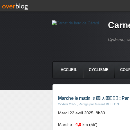
Carne
Cyclisme, c
ACCUEIL
CYCLISME
COUR
Marche le matin 🚶🏻🚶🏻🚶🏼‍♂️ : Pa
22 Avril 2025
, Rédigé par Gerard BETTON
Mardi 22 avril 2025, 8h30
Marche :
4,0
km (55')