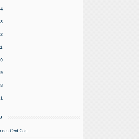
14
13
12
11
10
09
08
01
s
b des Cent Cols