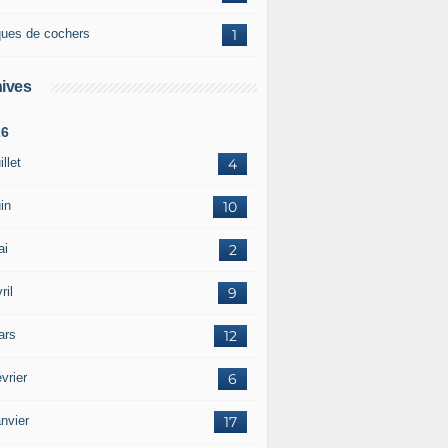
ques de cochers
1
ives
26
illet
4
in
10
ai
2
ril
9
ars
12
vrier
6
nvier
17