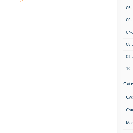
05- 
06-
07-
08-
09-
10-
Caté
Cyc
Cou
Mar