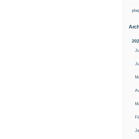
pla
Arch
20
Ju
Ju
M
Av
M
Fé
Ja