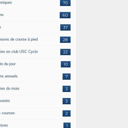
oniques
70
ans
60
s
37
euves de course à pied
28
ties en club USC Cyclo
22
to du jour
10
ans annuels
7
ties du mois
3
venirs
3
 courses
2
hives
1