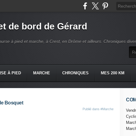
t de bord de Gérard
ourse à pied et marche, à Crest, en Drôme et ailleurs. Chroniques dive
SE À PIED
MARCHE
CHRONIQUES
MES 200 KM
CO
r le Bosquet
Publié dans
#Marche
Vendr
Cycl
Marc
Marc