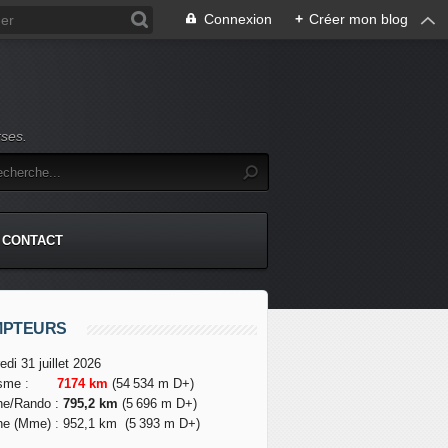
Connexion
+
Créer mon blog
rses.
CONTACT
MPTEURS
edi 31 juillet 2026
isme
:
7174 km
(54 534 m D+)
he/Rando
:
795,2 km
(5 696 m D+)
he (Mme)
:
952,1 km
(5 393 m D+)