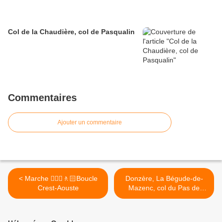
Col de la Chaudière, col de Pasqualin
Commentaires
Ajouter un commentaire
< Marche 🚶🏼‍♂️🚶🏻Boucle
Donzère, La Bégude-de-
Crest-Aouste
Mazenc, col du Pas de
Lauzun (201 km) >