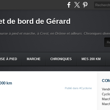
t de bord de Gérard
ourse à pied et marche, à Crest, en Drôme et ailleurs. Chroniques dive
SE À PIED
MARCHE
CHRONIQUES
MES 200 KM
CO
2000 km
Publié dans
#Cyclisme
Vendr
Cycl
Marc
Marc