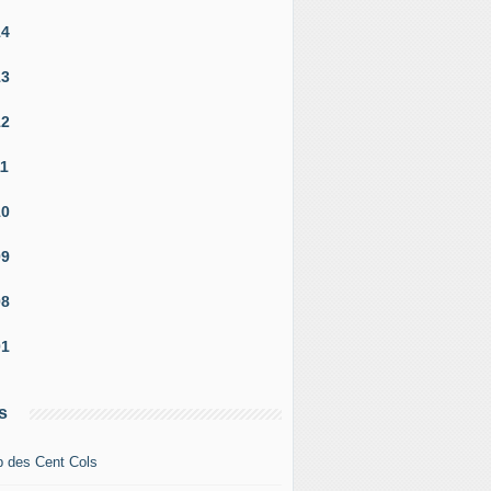
14
13
12
11
10
09
08
01
s
b des Cent Cols