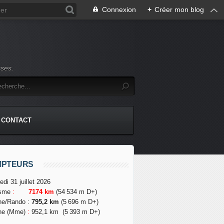
Connexion
+
Créer mon blog
rses.
CONTACT
MPTEURS
edi 31 juillet 2026
isme
:
7174 km
(54 534 m D+)
he/Rando
:
795,2 km
(5 696 m D+)
he (Mme)
:
952,1 km
(5 393 m D+)