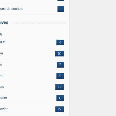
ques de cochers
1
ives
26
illet
4
in
10
ai
2
ril
9
ars
12
vrier
6
nvier
17