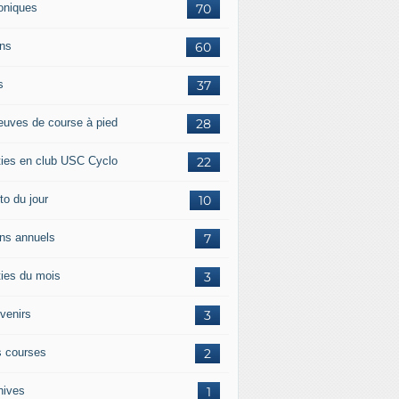
oniques
70
ans
60
s
37
euves de course à pied
28
ties en club USC Cyclo
22
to du jour
10
ans annuels
7
ties du mois
3
venirs
3
 courses
2
hives
1