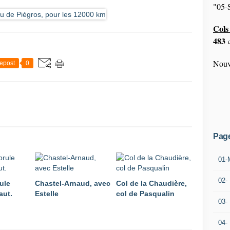
"05-S
Cols 
483
c
Nouv
epost
0
Pag
01-
02-
ule
Chastel-Arnaud, avec
Col de la Chaudière,
aut.
Estelle
col de Pasqualin
03-
04-