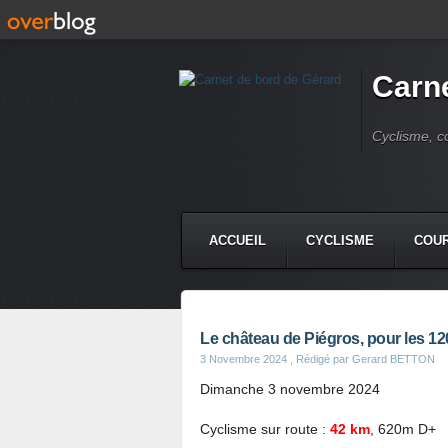
Carne
Cyclisme, c
ACCUEIL
CYCLISME
COUR
Le château de Piégros, pour les 1
3 Novembre 2024
, Rédigé par Gerard BETTON
Dimanche 3 novembre 2024
Cyclisme sur route :
42 km
, 620m D+