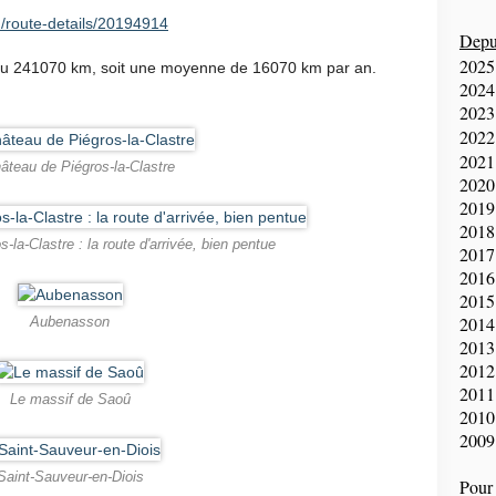
/route-details/20194914
Depui
2025
ouru 241070 km, soit une moyenne de 16070 km par an.
2024
2023
2022
2021
âteau de Piégros-la-Clastre
2020
2019
2018
-la-Clastre : la route d'arrivée, bien pentue
2017
2016
2015
2014
Aubenasson
2013
2012
2011
Le massif de Saoû
2010
2009
Saint-Sauveur-en-Diois
Pour 