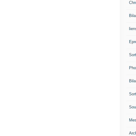
Chr
Bil
lien
Epr
Sor
Pho
Bil
Sor
Sou
Mes
Arc