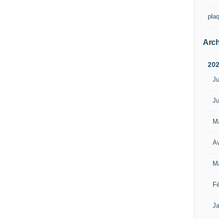
pla
Arch
20
Ju
Ju
M
Av
M
Fé
Ja