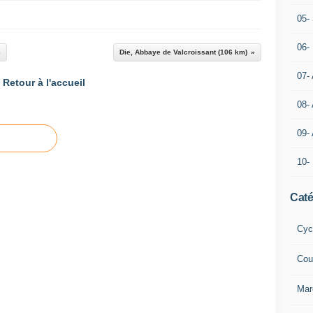
05- 
06-
e
Die, Abbaye de Valcroissant (106 km)
07-
Retour à l'accueil
08-
09-
10-
Caté
Cyc
Cou
Mar