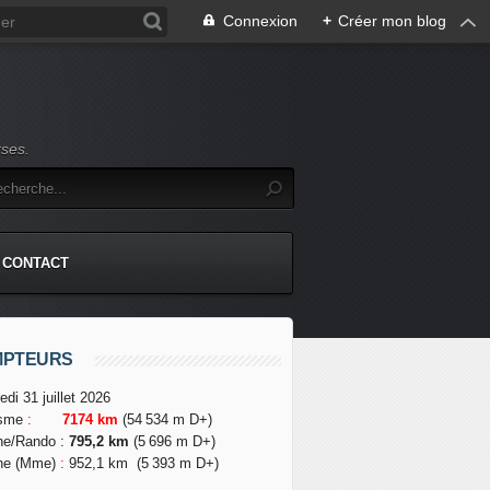
Connexion
+
Créer mon blog
rses.
CONTACT
MPTEURS
edi 31 juillet 2026
isme
:
7174 km
(54 534 m D+)
he/Rando
:
795,2 km
(5 696 m D+)
he (Mme)
:
952,1 km
(5 393 m D+)