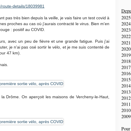
/route-details/18039981
Depui
2025
pas très bien depuis la veille, je vais faire un test covid à
2024
es proches au cas où j'aurais contracté le virus. Bien m'en
2023
rouge : positif au COVID.
2022
urs, avec un peu de fièvre et une grande fatigue. Puis j'ai
2021
ter, je n'ai pas osé sortir le vélo, et je me suis contenté de
2020
pour 47 km).
2019
2018
mais.
2017
2016
2015
2014
2013
 la Drôme. On aperçoit les maisons de Vercheny-le-Haut,
2012
2011
2010
2009
Pour 