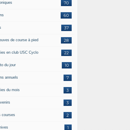
oniques
70
ans
60
s
37
euves de course à pied
28
ties en club USC Cyclo
22
to du jour
10
ans annuels
7
ties du mois
3
venirs
3
 courses
2
hives
1