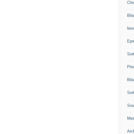
Chr
Bil
lien
Epr
Sor
Pho
Bil
Sor
Sou
Mes
Arc