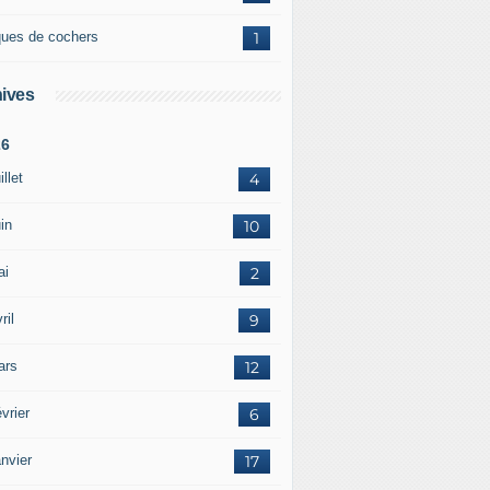
ques de cochers
1
ives
26
illet
4
in
10
ai
2
ril
9
ars
12
vrier
6
nvier
17