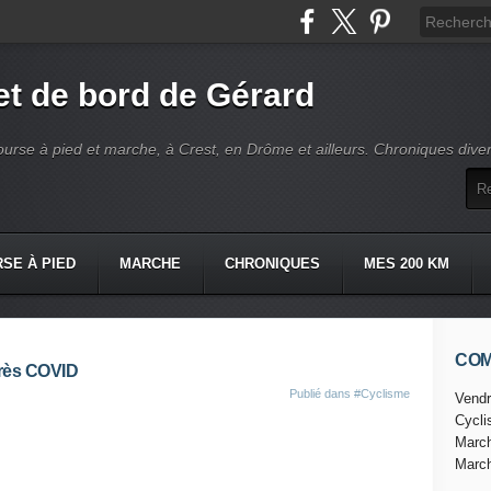
t de bord de Gérard
ourse à pied et marche, à Crest, en Drôme et ailleurs. Chroniques dive
SE À PIED
MARCHE
CHRONIQUES
MES 200 KM
CO
près COVID
Publié dans
#Cyclisme
Vendr
Cycl
Marc
Marc