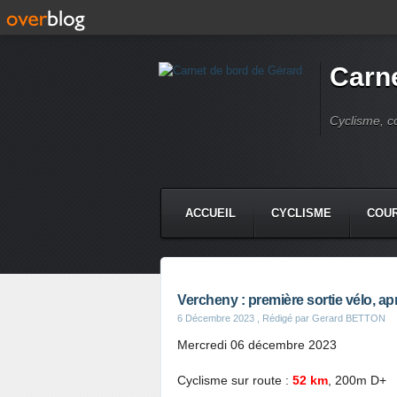
Carne
Cyclisme, c
ACCUEIL
CYCLISME
COUR
Vercheny : première sortie vélo, a
6 Décembre 2023
, Rédigé par Gerard BETTON
Mercredi 06 décembre 2023
Cyclisme sur route :
52 km
, 200m D+