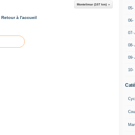
Montelimar (107 km)
05- 
Retour à l'accueil
06-
07-
08-
09-
10-
Caté
Cyc
Cou
Mar