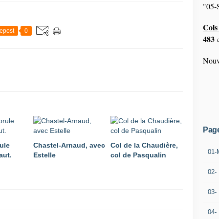
"05-S
Cols 
epost
0
483
c
Nouv
Pag
ule
Chastel-Arnaud, avec
Col de la Chaudière,
01-
aut.
Estelle
col de Pasqualin
02-
03-
04-