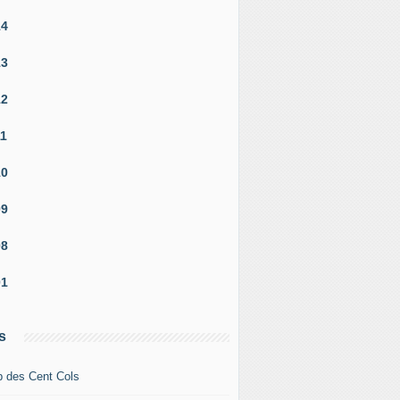
14
13
12
11
10
09
08
01
s
b des Cent Cols