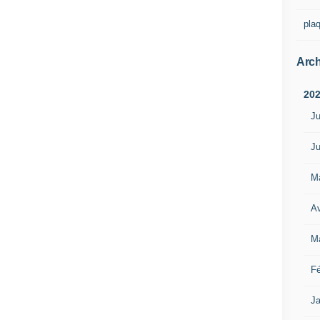
pla
Arch
20
Ju
Ju
M
Av
M
Fé
Ja