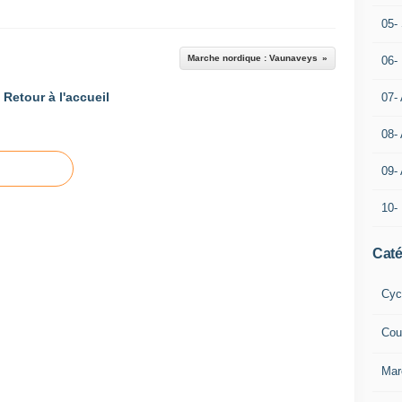
05- 
Marche nordique : Vaunaveys
06-
Retour à l'accueil
07-
08-
09-
10-
Caté
Cyc
Cou
Mar