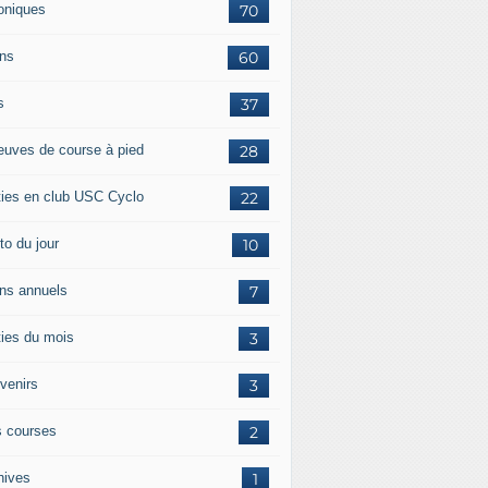
oniques
70
ans
60
s
37
euves de course à pied
28
ties en club USC Cyclo
22
to du jour
10
ans annuels
7
ties du mois
3
venirs
3
 courses
2
hives
1