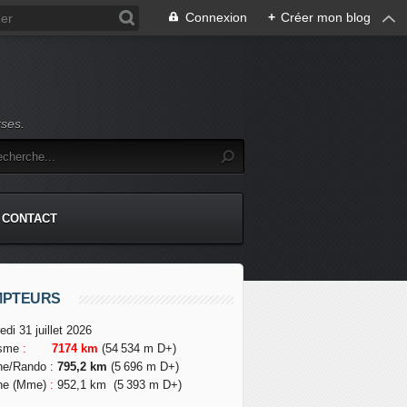
Connexion
+
Créer mon blog
rses.
CONTACT
MPTEURS
edi 31 juillet 2026
isme
:
7174 km
(54 534 m D+)
he/Rando
:
795,2 km
(5 696 m D+)
he (Mme)
:
952,1 km
(5 393 m D+)