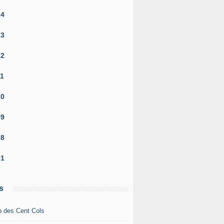
14
13
12
11
10
09
08
01
s
b des Cent Cols