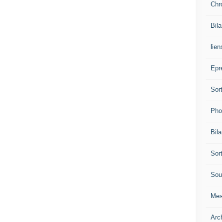
Chr
Bil
lien
Epr
Sor
Pho
Bil
Sor
Sou
Mes
Arc