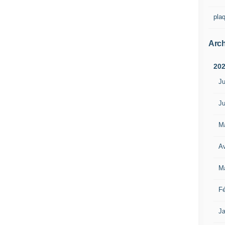
pla
Arch
20
Ju
Ju
M
Av
M
Fé
Ja