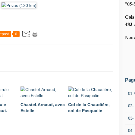
"05-S
Cols 
483
c
epost
0
Nouv
Pag
01-
ule
Chastel-Arnaud, avec
Col de la Chaudière,
02-
aut.
Estelle
col de Pasqualin
03-
04-