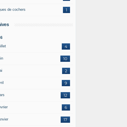
ques de cochers
1
ives
26
illet
4
in
10
ai
2
ril
9
ars
12
vrier
6
nvier
17