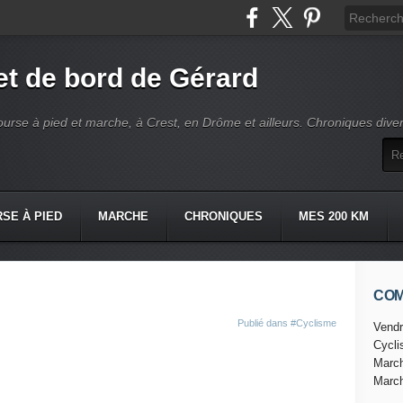
t de bord de Gérard
ourse à pied et marche, à Crest, en Drôme et ailleurs. Chroniques dive
SE À PIED
MARCHE
CHRONIQUES
MES 200 KM
CO
Publié dans
#Cyclisme
Vendr
Cycl
Marc
Marc