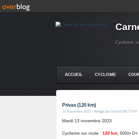
Carne
Cyclisme, c
ACCUEIL
CYCLISME
COUR
Privas (120 km)
14 Novembre 2023
, Rédigé par Gerard BETTON
Mardi 13 novembre 2023
Cyclisme sur route :
120 km
, 500m D+