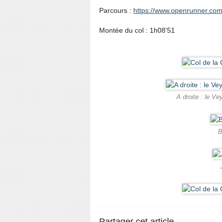
Parcours :
https://www.openrunner.com
Montée du col : 1h08'51
A droite : le V
B
Partager cet article