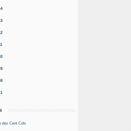
14
13
12
11
10
09
08
01
s
b des Cent Cols