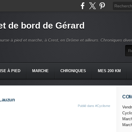
t de bord de Gérard
ourse à pied et marche, à Crest, en Drôme et ailleurs. Chroniques dive
SE À PIED
MARCHE
CHRONIQUES
MES 200 KM
CO
 Lauzun
Publié dans
#Cyclisme
Vendr
Cycl
Marc
Marc