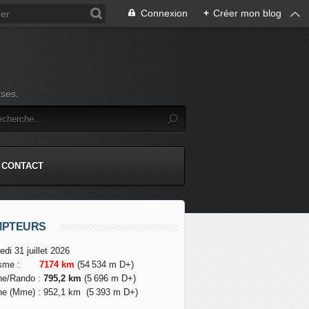
Connexion
+
Créer mon blog
rses.
CONTACT
MPTEURS
edi 31 juillet 2026
isme
:
7174 km
(54 534 m D+)
he/Rando
:
795,2 km
(5 696 m D+)
he (Mme)
:
952,1 km
(5 393 m D+)