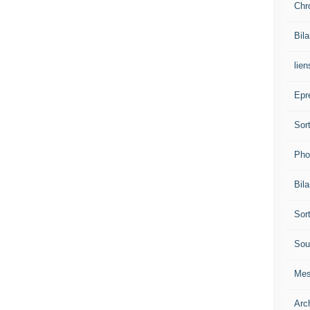
Chr
Bil
lien
Epr
Sor
Pho
Bil
Sor
Sou
Mes
Arc