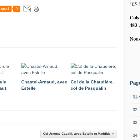
"05-S
epost
0
Cols 
483
c
Nouv
ule
Chastel-Arnaud, avec
Col de la Chaudière,
Pag
aut.
Estelle
col de Pasqualin
01-
02-
03-
Col Jerome Cavalli, avec Estelle et Mathilde
04-