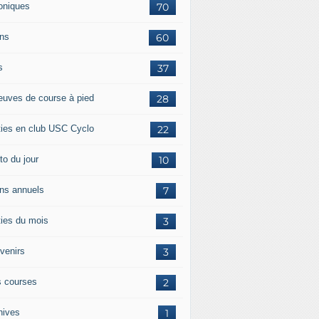
oniques
70
ans
60
s
37
euves de course à pied
28
ties en club USC Cyclo
22
to du jour
10
ans annuels
7
ties du mois
3
venirs
3
 courses
2
hives
1