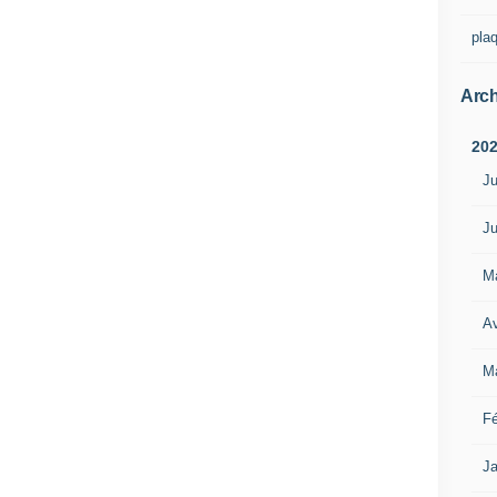
pla
Arch
20
Ju
Ju
M
Av
M
Fé
Ja