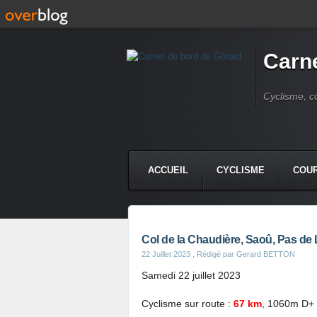
Carne
Cyclisme, c
ACCUEIL
CYCLISME
COUR
Col de la Chaudière, Saoû, Pas de
22 Juillet 2023
, Rédigé par Gerard BETTON
Samedi 22 juillet 2023
Cyclisme sur route :
67 km
, 1060m D+