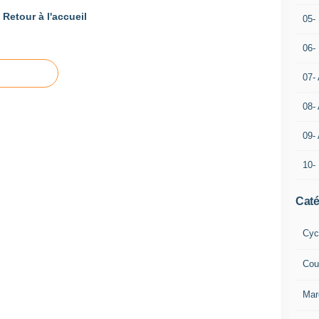
Retour à l'accueil
05- 
06-
07-
08-
09-
10-
Caté
Cyc
Cou
Mar