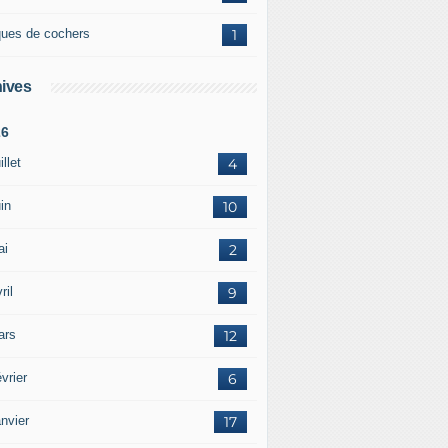
ques de cochers
1
ives
26
illet
4
in
10
ai
2
ril
9
ars
12
vrier
6
nvier
17