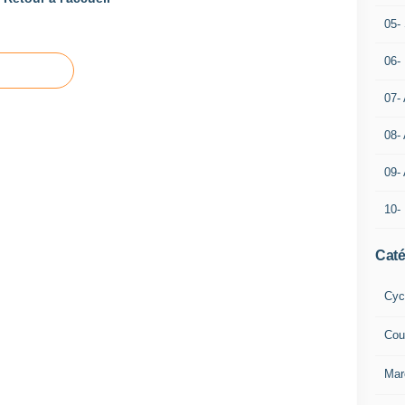
05- 
06-
07-
08-
09-
10-
Caté
Cyc
Cou
Mar