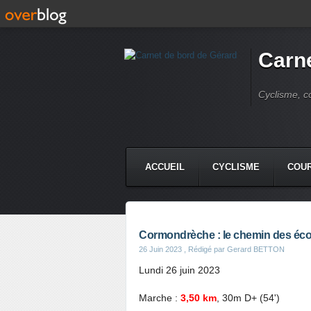
Carne
Cyclisme, c
ACCUEIL
CYCLISME
COUR
Cormondrèche : le chemin des éco
26 Juin 2023
, Rédigé par Gerard BETTON
Lundi 26 juin 2023
Marche :
3,50 km
, 30m D+ (54')