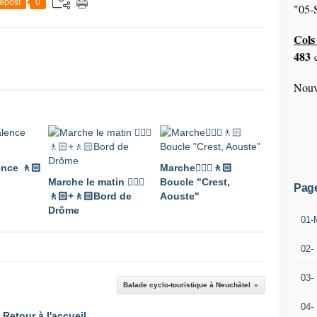
epost
0
"05-S
Cols 
483
c
Nouv
ence 🚶🏻
Marche🚶🏼‍♂️🚶🏻
Marche le matin 🚶🏼‍♂️
Boucle "Crest,
Pag
🚶🏻+🚶🏻Bord de
Aouste"
Drôme
01-
02-
03-
Balade cyclo-touristique à Neuchâtel
04-
Retour à l'accueil