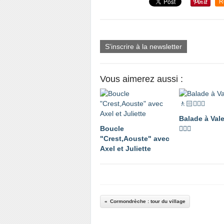
R
S'inscrire à la newsletter
Vous aimerez aussi :
Balade à Val
Boucle
🚶🏼‍♂️
"Crest,Aouste" avec
Axel et Juliette
Cormondrèche : tour du village