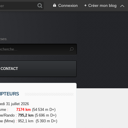
Connexion
+
Créer mon blog
rses.
CONTACT
MPTEURS
edi 31 juillet 2026
isme
:
7174 km
(54 534 m D+)
he/Rando
:
795,2 km
(5 696 m D+)
he (Mme)
:
952,1 km
(5 393 m D+)