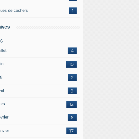
ques de cochers
1
ives
26
illet
4
in
10
ai
2
ril
9
ars
12
vrier
6
nvier
17