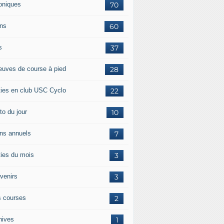
oniques
70
ans
60
s
37
euves de course à pied
28
ties en club USC Cyclo
22
to du jour
10
ans annuels
7
ties du mois
3
venirs
3
 courses
2
hives
1