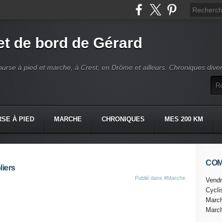
t de bord de Gérard
ourse à pied et marche, à Crest, en Drôme et ailleurs. Chroniques dive
SE À PIED
MARCHE
CHRONIQUES
MES 200 KM
CO
liers
Publié dans
#Marche
Vendr
Cycl
Marc
Marc