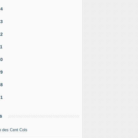
14
13
12
11
10
09
08
01
s
b des Cent Cols