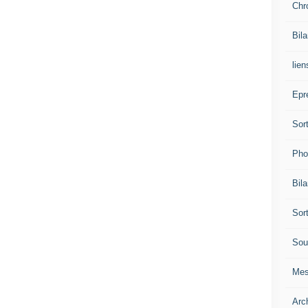
Chr
Bil
lien
Epr
Sor
Pho
Bil
Sor
Sou
Mes
Arc