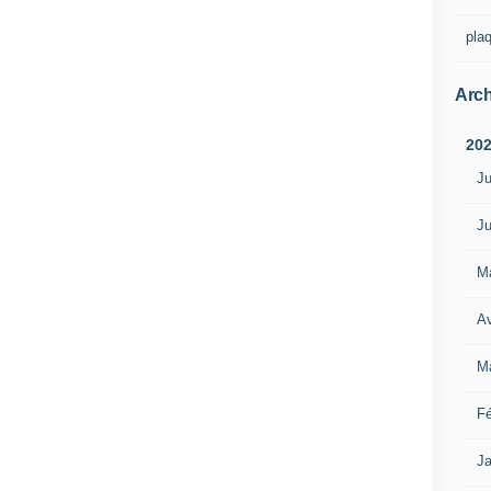
pla
Arch
20
Ju
Ju
M
Av
M
Fé
Ja