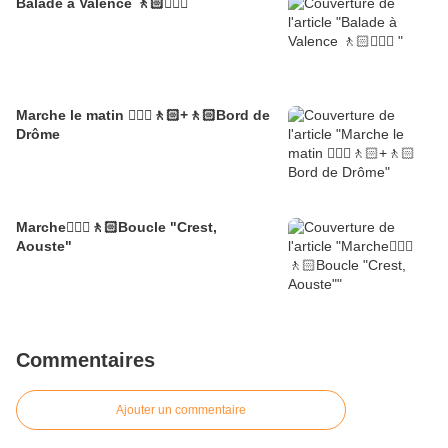
Balade à Valence 🚶🏻🚶🏼‍♂️
Marche le matin 🚶🏼‍♂️🚶🏻+🚶🏻Bord de
Drôme
Marche🚶🏼‍♂️🚶🏻Boucle "Crest,
Aouste"
Commentaires
Ajouter un commentaire