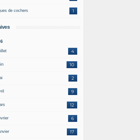
ques de cochers
1
ives
26
illet
4
in
10
ai
2
ril
9
ars
12
vrier
6
nvier
17