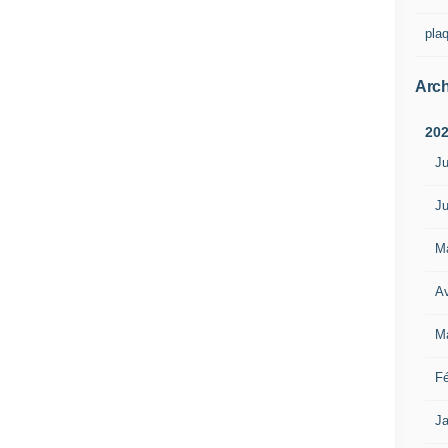
pla
Arch
20
Ju
Ju
M
Av
M
Fé
Ja