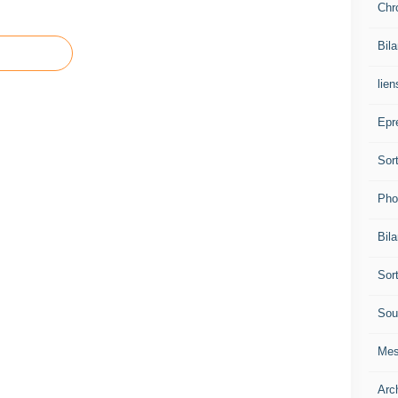
Chr
Bil
lien
Epr
Sor
Pho
Bil
Sor
Sou
Mes
Arc