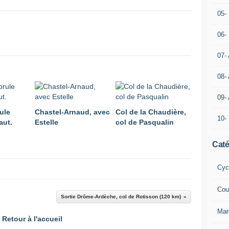
05- 
06-
07-
08-
09-
ule
Chastel-Arnaud, avec
Col de la Chaudière,
10-
aut.
Estelle
col de Pasqualin
Caté
Cyc
Cou
Sortie Drôme-Ardèche, col de Rotisson (120 km)
Mar
Retour à l'accueil