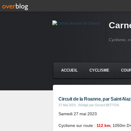
Carne
Cyclisme, c
ACCUEIL
CYCLISME
COUR
Circuit de la Roanne, par Saint-Naz
27 Mai 2023
, Rédigé par Gerard BETTON
Samedi 27 mai 2023
Cyclisme sur route :
112 km
, 1050m D