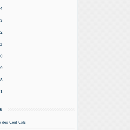
14
13
12
11
10
09
08
01
s
b des Cent Cols