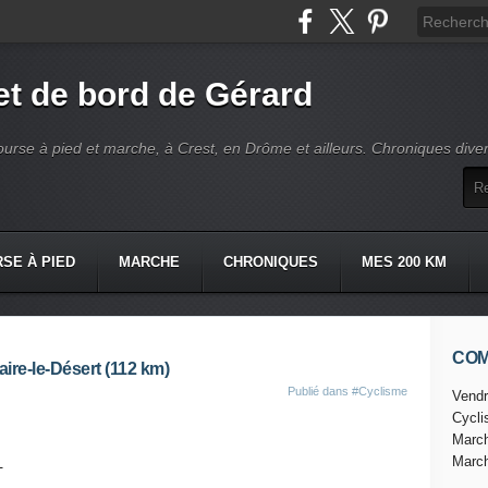
t de bord de Gérard
ourse à pied et marche, à Crest, en Drôme et ailleurs. Chroniques dive
SE À PIED
MARCHE
CHRONIQUES
MES 200 KM
CO
aire-le-Désert (112 km)
Publié dans
#Cyclisme
Vendr
Cycl
Marc
Marc
+