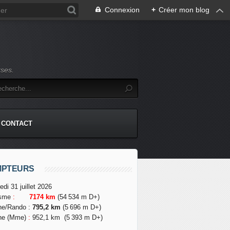
Connexion
+
Créer mon blog
rses.
CONTACT
MPTEURS
edi 31 juillet 2026
isme
:
7174 km
(54 534 m D+)
he/Rando
:
795,2 km
(5 696 m D+)
he (Mme)
:
952,1 km
(5 393 m D+)