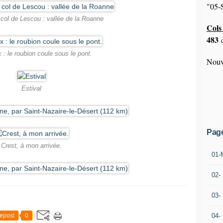
"05-S
 col de Lescou : vallée de la Roanne
Cols 
483
c
: le roubion coule sous le pont.
Nouv
Estival
Pag
Crest, à mon arrivée.
01-
02-
03-
epost
0
04-