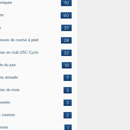
oniques
70
ans
60
s
37
euves de course à pied
28
ties en club USC Cyclo
22
to du jour
10
ans annuels
7
ties du mois
3
venirs
3
 courses
2
hives
1