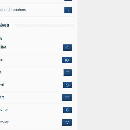
ques de cochers
1
ives
26
illet
4
in
10
ai
2
ril
9
ars
12
vrier
6
nvier
17