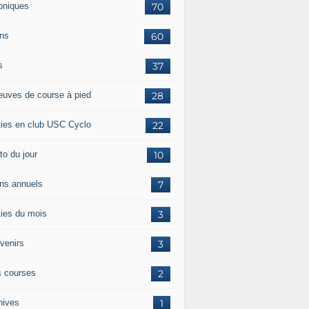
oniques
70
ans
60
s
37
euves de course à pied
28
ties en club USC Cyclo
22
to du jour
10
ans annuels
7
ties du mois
3
venirs
3
 courses
2
hives
1