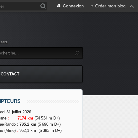
Connexion
+
Créer mon blog
rses.
CONTACT
MPTEURS
edi 31 juillet 2026
isme
:
7174 km
(54 534 m D+)
he/Rando
:
795,2 km
(5 696 m D+)
he (Mme)
:
952,1 km
(5 393 m D+)