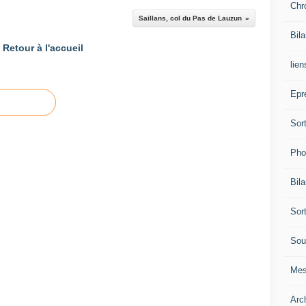
Chr
Saillans, col du Pas de Lauzun
Bil
Retour à l'accueil
lien
Epr
Sor
Pho
Bil
Sor
Sou
Mes
Arc