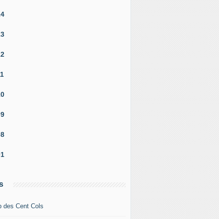
14
13
12
11
10
09
08
01
s
b des Cent Cols