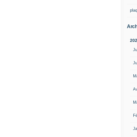
pla
Arch
20
Ju
Ju
M
Av
M
Fé
Ja