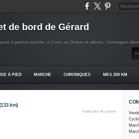
t de bord de Gérard
ourse à pied et marche, à Crest, en Drôme et ailleurs. Chroniques dive
SE À PIED
MARCHE
CHRONIQUES
MES 200 KM
CO
 (133 km)
Publié dans
#Cyclisme
Vendr
Cycl
Marc
Marc