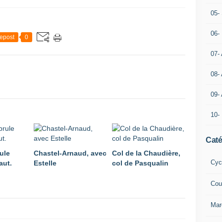
05- 
06-
epost
0
07-
08-
09-
10-
Caté
ule
Chastel-Arnaud, avec
Col de la Chaudière,
Cyc
aut.
Estelle
col de Pasqualin
Cou
Mar