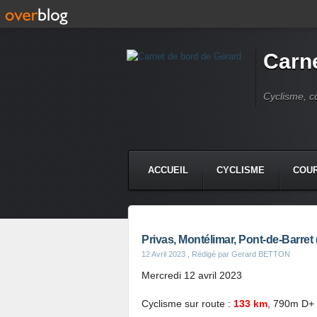
Carne
Cyclisme, c
ACCUEIL
CYCLISME
COUR
Privas, Montélimar, Pont-de-Barret
12 Avril 2023
, Rédigé par Gerard BETTON
Mercredi 12 avril 2023
Cyclisme sur route :
133 km
, 790m D+