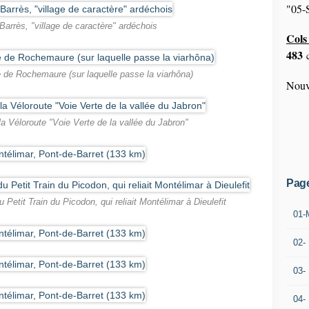
"05-S
Barrès, "village de caractère" ardéchois
Cols 
483
c
 de Rochemaure (sur laquelle passe la viarhôna)
Nouv
la Véloroute "Voie Verte de la vallée du Jabron"
Pag
 Petit Train du Picodon, qui reliait Montélimar à Dieulefit
01-
02-
03-
04-