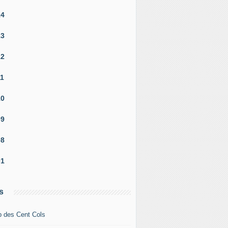
14
13
12
11
10
09
08
01
s
b des Cent Cols