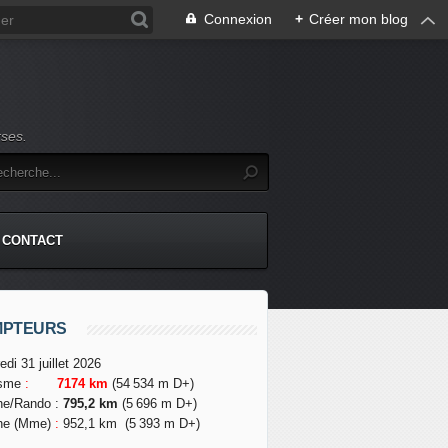
Connexion
+
Créer mon blog
rses.
CONTACT
MPTEURS
edi 31 juillet 2026
isme
:
7174 km
(54 534 m D+)
he/Rando
:
795,2 km
(5 696 m D+)
he (Mme)
:
952,1 km
(5 393 m D+)