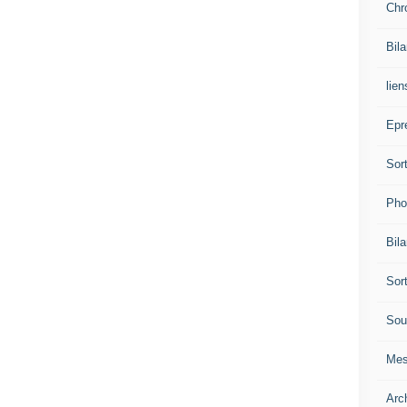
Chr
Bil
lien
Epr
Sor
Pho
Bil
Sor
Sou
Mes
Arc