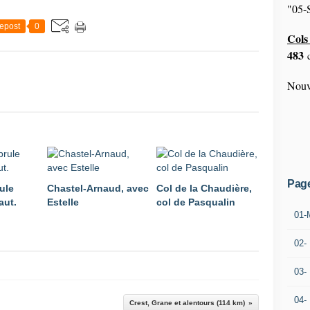
"05-S
epost
0
Cols 
483
c
Nouv
Pag
ule
Chastel-Arnaud, avec
Col de la Chaudière,
aut.
Estelle
col de Pasqualin
01-
02-
03-
04-
Crest, Grane et alentours (114 km)