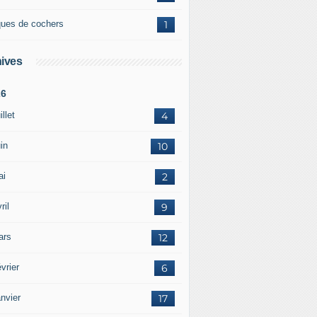
ques de cochers
1
ives
26
illet
4
in
10
ai
2
ril
9
ars
12
vrier
6
nvier
17