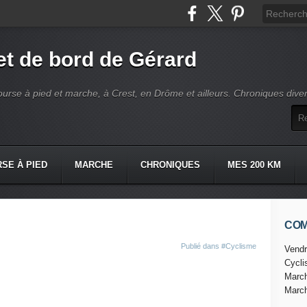
t de bord de Gérard
ourse à pied et marche, à Crest, en Drôme et ailleurs. Chroniques dive
SE À PIED
MARCHE
CHRONIQUES
MES 200 KM
CO
Publié dans
#Cyclisme
Vendr
Cycl
Marc
Marc