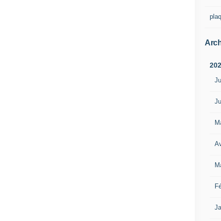
pla
Arch
20
Ju
Ju
M
Av
M
Fé
Ja