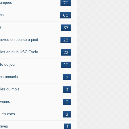
oniques
70
ans
60
s
37
euves de course à pied
28
ties en club USC Cyclo
22
to du jour
10
ans annuels
7
ties du mois
3
venirs
3
 courses
2
hives
1