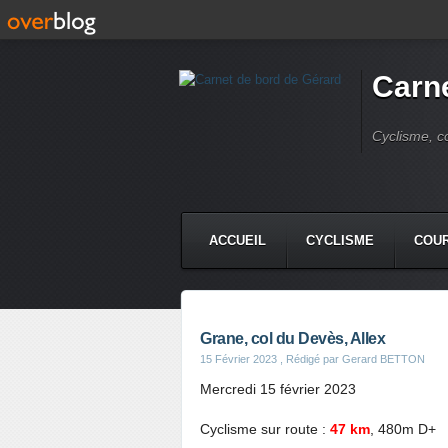
Carne
Cyclisme, c
ACCUEIL
CYCLISME
COUR
Grane, col du Devès, Allex
15 Février 2023
, Rédigé par Gerard BETTON
Mercredi 15 février 2023
Cyclisme sur route :
47 km
, 480m D+