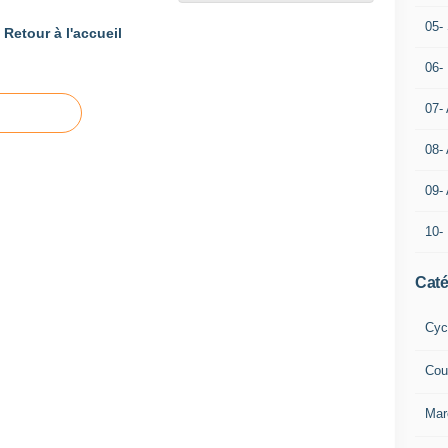
05- 
Retour à l'accueil
06-
07-
08-
09-
10-
Caté
Cyc
Cou
Mar