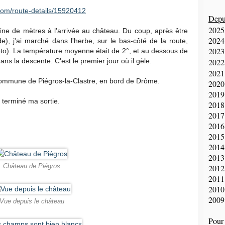
com/route-details/15920412
Depui
2025
aine de mètres à l'arrivée au château. Du coup, après être
2024
), j'ai marché dans l'herbe, sur le bas-côté de la route,
2023
oto). La température moyenne était de 2°, et au dessous de
ans la descente. C'est le premier jour où il gèle.
2022
2021
commune de Piégros-la-Clastre, en bord de Drôme.
2020
2019
 terminé ma sortie.
2018
2017
2016
2015
2014
2013
Château de Piégros
2012
2011
2010
2009
Vue depuis le château
Pour 