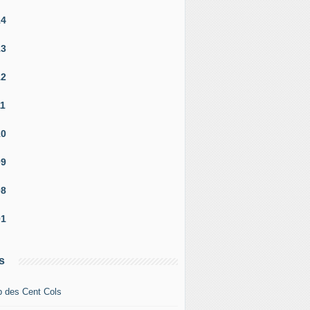
14
13
12
11
10
09
08
01
s
b des Cent Cols