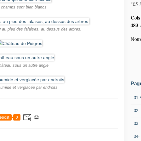
"05-S
 champs sont bien blancs
Cols 
483
c
 au pied des falaises, au dessus des arbres.
Nouv
hâteau sous un autre angle
Pag
humide et verglacée par endroits
01-
02-
epost
0
03-
04-