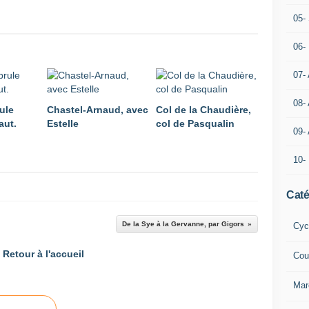
05- 
06-
07-
08-
ule
Chastel-Arnaud, avec
Col de la Chaudière,
aut.
Estelle
col de Pasqualin
09-
10-
Caté
De la Sye à la Gervanne, par Gigors
Cyc
Retour à l'accueil
Cou
Mar