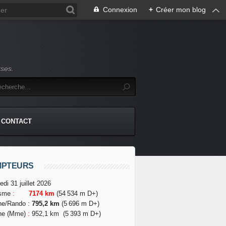
Connexion
+
Créer mon blog
rses.
CONTACT
MPTEURS
edi 31 juillet 2026
isme
:
7174 km
(54 534 m D+)
he/Rando
:
795,2 km
(5 696 m D+)
he (Mme)
:
952,1 km
(5 393 m D+)