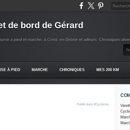
t de bord de Gérard
ourse à pied et marche, à Crest, en Drôme et ailleurs. Chroniques dive
SE À PIED
MARCHE
CHRONIQUES
MES 200 KM
CO
Publié dans
#Cyclisme
Vendr
Cycl
Marc
Marc