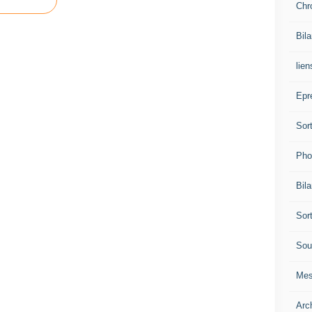
Chr
Bil
lien
Epr
Sor
Pho
Bil
Sor
Sou
Mes
Arc