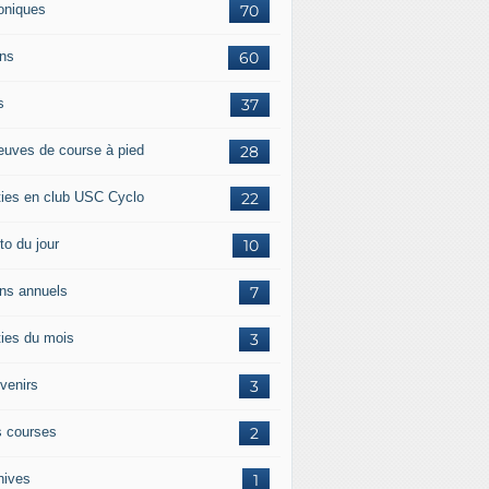
oniques
70
ans
60
s
37
euves de course à pied
28
ties en club USC Cyclo
22
to du jour
10
ans annuels
7
ties du mois
3
venirs
3
 courses
2
hives
1