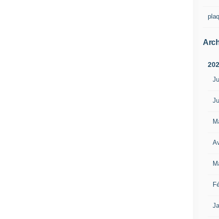
pla
Arch
20
Ju
Ju
M
Av
M
Fé
Ja