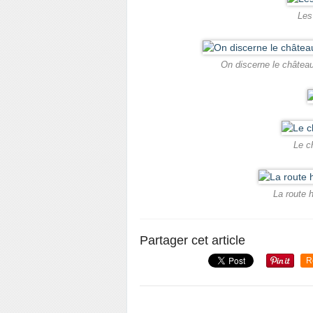
Les
On discerne le château
Le c
La route 
Partager cet article
R