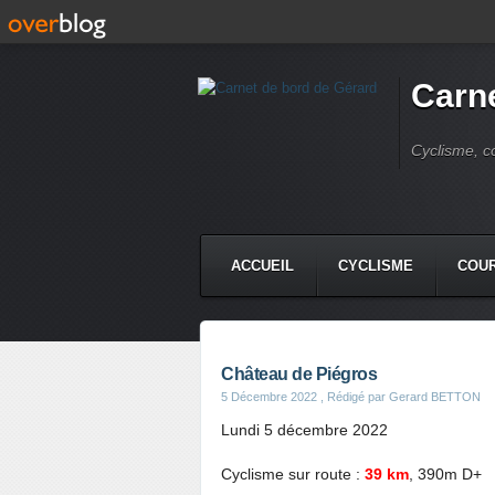
Carne
Cyclisme, c
ACCUEIL
CYCLISME
COUR
Château de Piégros
5 Décembre 2022
, Rédigé par Gerard BETTON
Lundi 5 décembre 2022
Cyclisme sur route :
39 km
, 390m D+