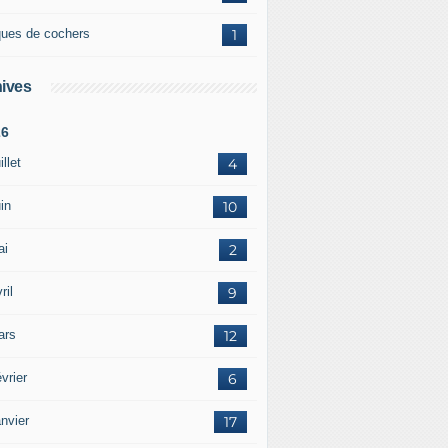
ques de cochers
1
ives
26
illet
4
in
10
ai
2
ril
9
ars
12
vrier
6
nvier
17