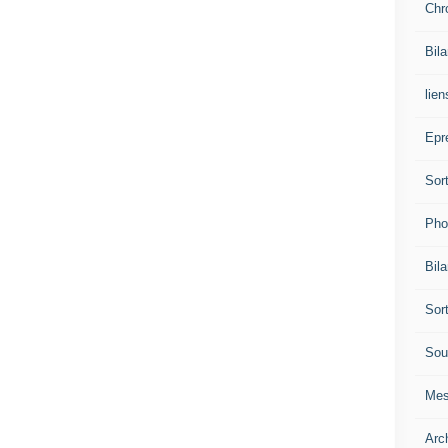
Chr
Bil
lien
Epr
Sor
Pho
Bil
Sor
Sou
Mes
Arc