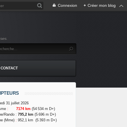
Connexion
+
Créer mon blog
rses.
CONTACT
MPTEURS
edi 31 juillet 2026
isme
:
7174 km
(54 534 m D+)
he/Rando
:
795,2 km
(5 696 m D+)
he (Mme)
:
952,1 km
(5 393 m D+)