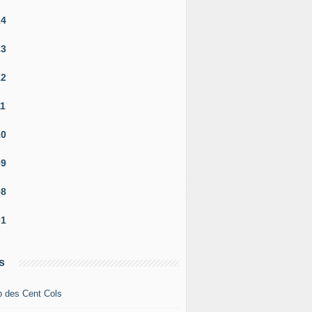
14
13
12
11
10
09
08
01
s
b des Cent Cols