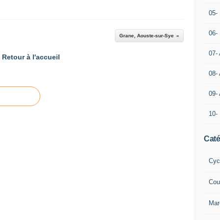
05- 
06-
Grane, Aouste-sur-Sye
07-
Retour à l'accueil
08-
09-
10-
Caté
Cyc
Cou
Mar