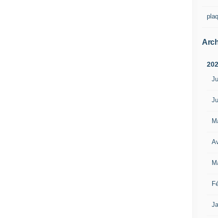
pla
Arch
20
Ju
Ju
M
Av
M
Fé
Ja