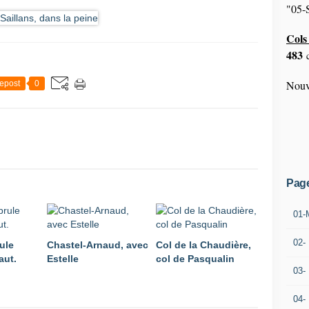
"05-S
Cols 
483
c
Nouv
epost
0
Pag
01-
02-
ule
Chastel-Arnaud, avec
Col de la Chaudière,
aut.
Estelle
col de Pasqualin
03-
04-