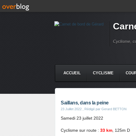
Carne
Cyclisme, c
ACCUEIL
CYCLISME
COUR
Saillans, dans la peine
23 Juillet 2022
, Rédigé par Gerard BETTON
Samedi 23 juillet 2022
Cyclisme sur route :
33 km
, 125m D