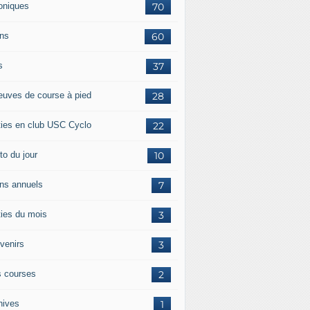
oniques
70
ans
60
s
37
euves de course à pied
28
ties en club USC Cyclo
22
to du jour
10
ans annuels
7
ties du mois
3
venirs
3
 courses
2
hives
1