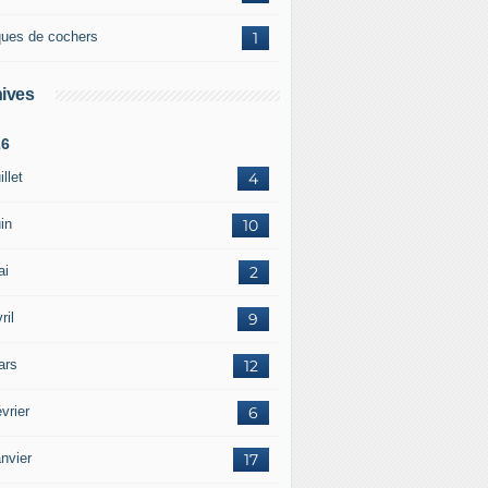
ques de cochers
1
ives
26
illet
4
in
10
ai
2
ril
9
ars
12
vrier
6
nvier
17