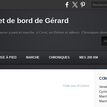
t de bord de Gérard
ourse à pied et marche, à Crest, en Drôme et ailleurs. Chroniques dive
SE À PIED
MARCHE
CHRONIQUES
MES 200 KM
CO
Publié dans
#Cyclisme
Vendr
Cycl
Marc
Marc