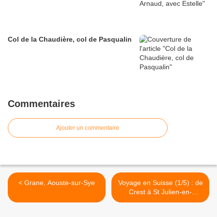
Col de la Chaudière, col de Pasqualin
Commentaires
Ajouter un commentaire
< Grane, Aouste-sur-Sye
Voyage en Suisse (1/5) : de
Crest à St Julien-en-
Genevois (241 km) >