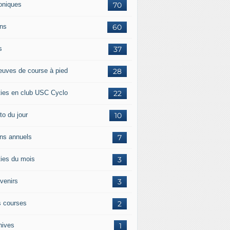
oniques
70
ans
60
s
37
euves de course à pied
28
ties en club USC Cyclo
22
to du jour
10
ans annuels
7
ties du mois
3
venirs
3
 courses
2
hives
1