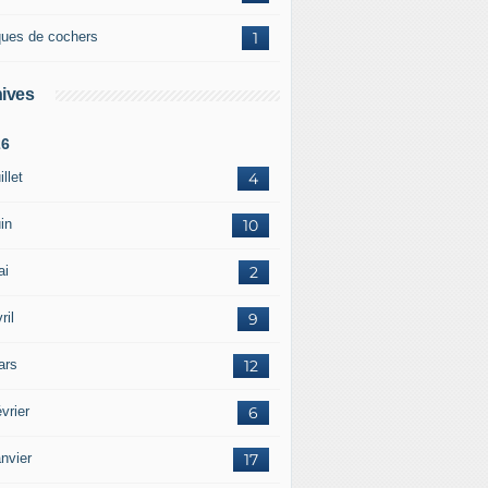
ques de cochers
1
ives
26
illet
4
in
10
ai
2
ril
9
ars
12
vrier
6
nvier
17