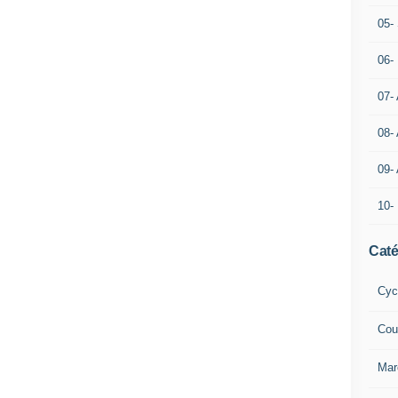
05- 
06-
07-
08-
09-
10-
Caté
Cyc
Cou
Mar