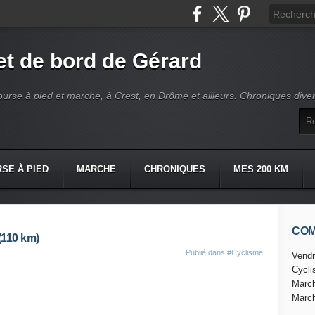
t de bord de Gérard
ourse à pied et marche, à Crest, en Drôme et ailleurs. Chroniques dive
SE À PIED
MARCHE
CHRONIQUES
MES 200 KM
CO
(110 km)
Publié dans
#Cyclisme
Vendr
Cycl
Marc
Marc