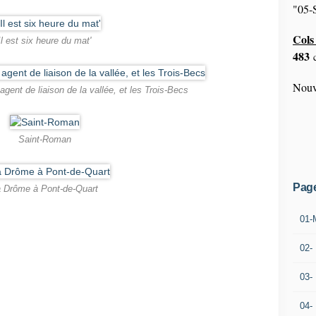
"05-S
Cols 
Il est six heure du mat'
483
c
Nouv
, agent de liaison de la vallée, et les Trois-Becs
Saint-Roman
Pag
 Drôme à Pont-de-Quart
01-
02-
03-
04-