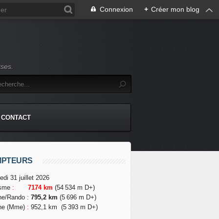
Connexion
+
Créer mon blog
rses.
CONTACT
MPTEURS
edi 31 juillet 2026
isme
:
7174 km
(54 534 m D+)
he/Rando
:
795,2 km
(5 696 m D+)
he (Mme)
:
952,1 km
(5 393 m D+)