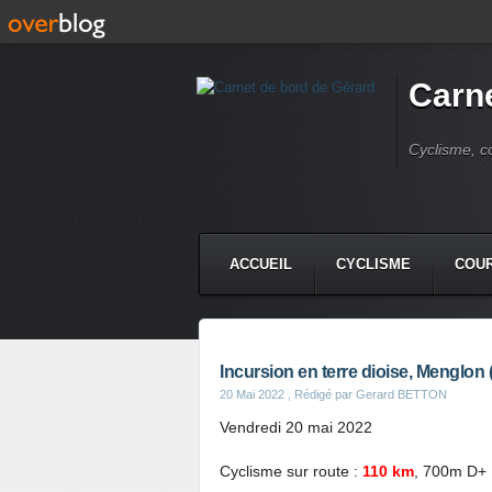
Carne
Cyclisme, c
ACCUEIL
CYCLISME
COUR
Incursion en terre dioise, Menglon 
20 Mai 2022
, Rédigé par Gerard BETTON
Vendredi 20 mai 2022
Cyclisme sur route :
110 km
, 700m D+