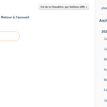
Col de la Chaudière, par Saillans (AR)
pla
Retour à l'accueil
Arch
20
Ju
Ju
M
Av
M
Fé
Ja