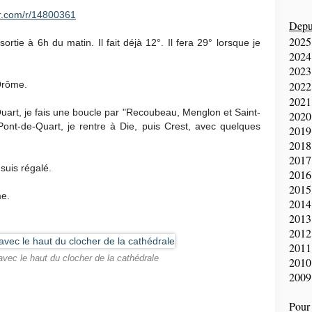
r.com/r/14800361
Depui
2025
ortie à 6h du matin. Il fait déjà 12°. Il fera 29° lorsque je
2024
2023
 Drôme.
2022
2021
uart, je fais une boucle par "Recoubeau, Menglon et Saint-
2020
ont-de-Quart, je rentre à Die, puis Crest, avec quelques
2019
2018
2017
suis régalé.
2016
2015
me.
2014
2013
2012
2011
 avec le haut du clocher de la cathédrale
2010
2009
Pour 