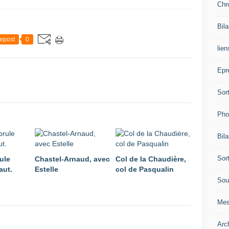
Chr
Bil
epost
0
lien
Epr
Sor
Pho
Bil
Sor
ule
Chastel-Arnaud, avec
Col de la Chaudière,
aut.
Estelle
col de Pasqualin
Sou
Mes
Arc