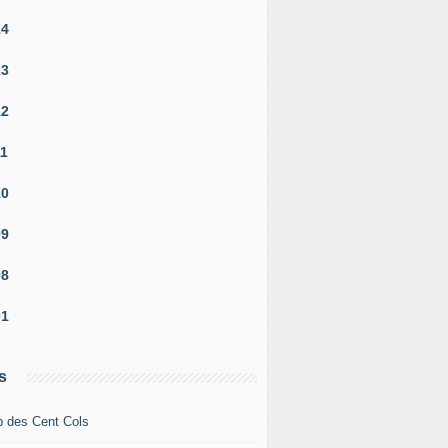
14
13
12
11
10
09
08
01
s
b des Cent Cols