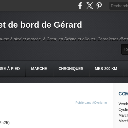
t de bord de Gérard
ourse à pied et marche, à Crest, en Drôme et ailleurs. Chroniques dive
SE À PIED
MARCHE
CHRONIQUES
MES 200 KM
CO
Publié dans
#Cyclisme
Vendr
Cycl
Marc
Marc
2h25)