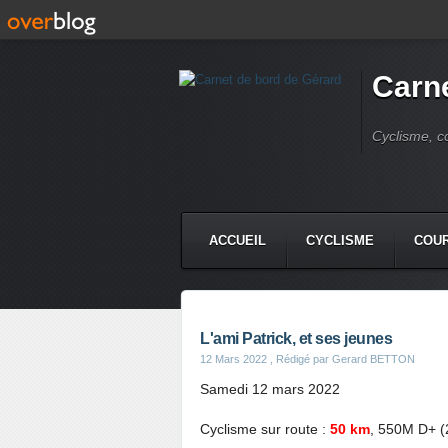
Carne
Cyclisme, c
ACCUEIL
CYCLISME
COUR
L'ami Patrick, et ses jeunes
12 Mars 2022
, Rédigé par Gerard BETTON
Samedi 12 mars 2022
Cyclisme sur route :
50 km
, 550M D+ (