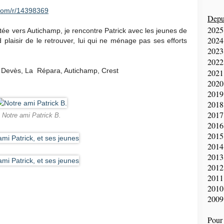
com/r/14398369
Depui
2025
tée vers Autichamp, je rencontre Patrick avec les jeunes de
2024
 plaisir de le retrouver, lui qui ne ménage pas ses efforts
2023
2022
 du Devès, La Répara, Autichamp, Crest
2021
2020
2019
2018
2017
Notre ami Patrick B.
2016
2015
2014
2013
2012
2011
2010
2009
Pour 