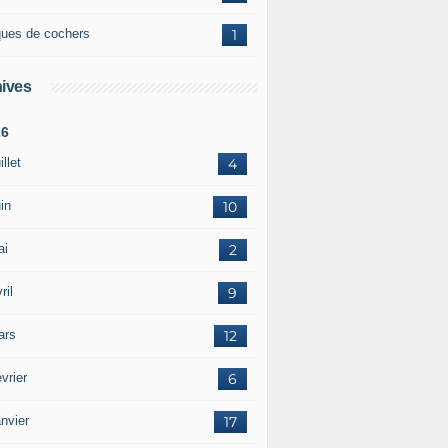
ques de cochers
1
ives
26
illet
4
in
10
ai
2
ril
9
ars
12
vrier
6
nvier
17