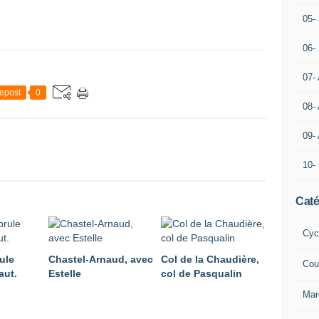
05- 
06-
07-
epost
0
08-
09-
10-
Caté
Cyc
ule
Chastel-Arnaud, avec
Col de la Chaudière,
Cou
aut.
Estelle
col de Pasqualin
Mar