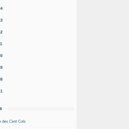
14
13
12
11
10
09
08
01
s
b des Cent Cols