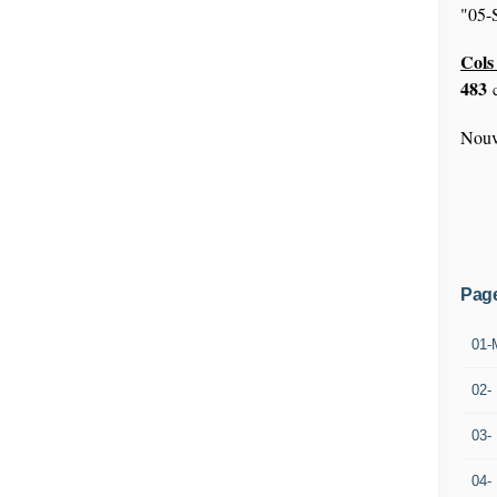
"05-S
Cols 
483
c
Nouv
Pag
01-
02-
03-
04-