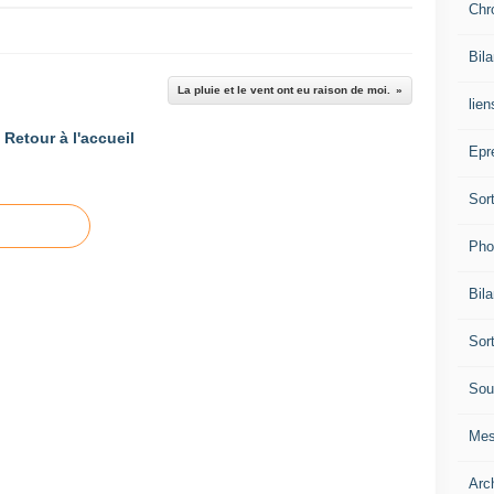
Chr
Bil
La pluie et le vent ont eu raison de moi.
lien
Retour à l'accueil
Epr
Sor
Pho
Bil
Sor
Sou
Mes
Arc