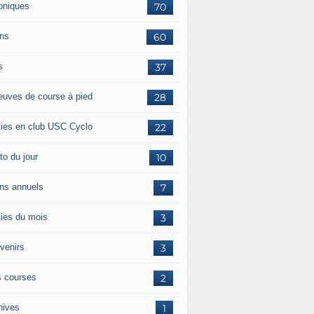
oniques
70
ans
60
s
37
euves de course à pied
28
ties en club USC Cyclo
22
to du jour
10
ans annuels
7
ties du mois
3
venirs
3
 courses
2
hives
1