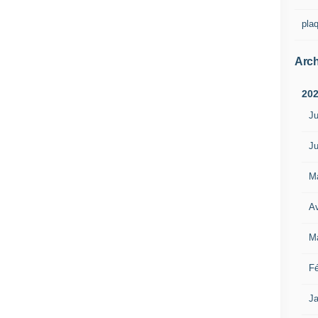
pla
Arch
20
Ju
Ju
M
Av
M
Fé
Ja