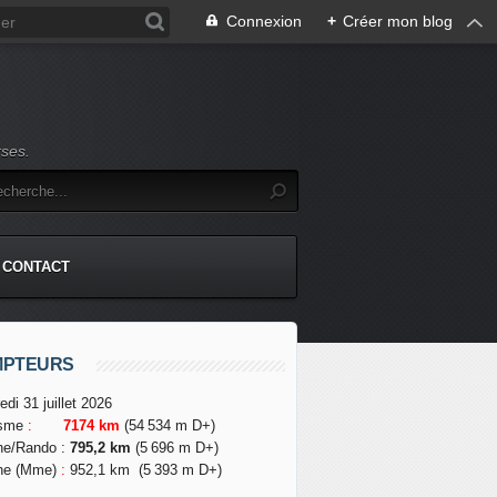
Connexion
+
Créer mon blog
rses.
CONTACT
MPTEURS
edi 31 juillet 2026
isme
:
7174 km
(54 534 m D+)
he/Rando
:
795,2 km
(5 696 m D+)
he (Mme)
:
952,1 km
(5 393 m D+)