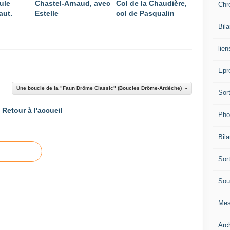
ule
Chastel-Arnaud, avec
Col de la Chaudière,
Chr
aut.
Estelle
col de Pasqualin
Bil
lien
Epr
Une boucle de la "Faun Drôme Classic" (Boucles Drôme-Ardèche)
Sor
Retour à l'accueil
Pho
Bil
Sor
Sou
Mes
Arc