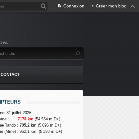
Connexion
+
Créer mon blog
rses.
CONTACT
MPTEURS
edi 31 juillet 2026
isme
:
7174 km
(54 534 m D+)
he/Rando
:
795,2 km
(5 696 m D+)
he (Mme)
:
952,1 km
(5 393 m D+)