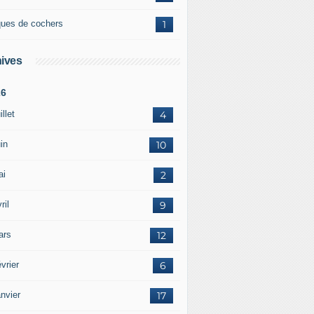
ques de cochers
1
ives
26
illet
4
in
10
ai
2
ril
9
ars
12
vrier
6
nvier
17