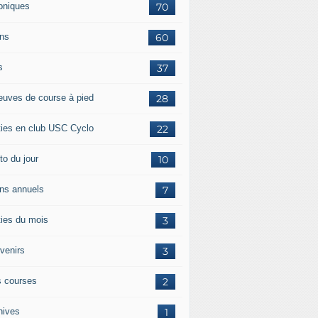
oniques
70
ans
60
s
37
euves de course à pied
28
ties en club USC Cyclo
22
to du jour
10
ans annuels
7
ties du mois
3
venirs
3
 courses
2
hives
1