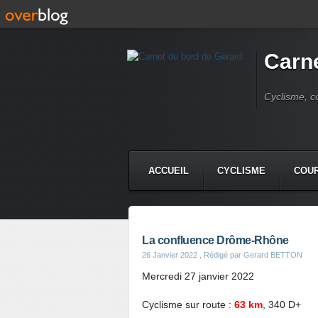
Carne
Cyclisme, c
ACCUEIL
CYCLISME
COUR
La confluence Drôme-Rhône
26 Janvier 2022
, Rédigé par Gerard BETTON
Mercredi 27 janvier 2022
Cyclisme sur route :
63 km
, 340 D+