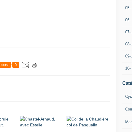
05- 
06-
07-
08-
09-
epost
0
10-
Caté
Cyc
Cou
Mar