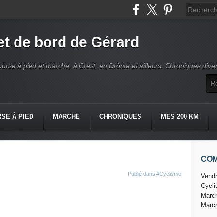
t de bord de Gérard
ourse à pied et marche, à Crest, en Drôme et ailleurs. Chroniques dive
SE À PIED
MARCHE
CHRONIQUES
MES 200 KM
CO
Publié dans
#Cyclisme
Vendr
Cycl
Marc
Marc