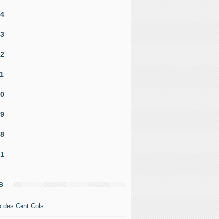
14
13
12
11
10
09
08
01
s
b des Cent Cols