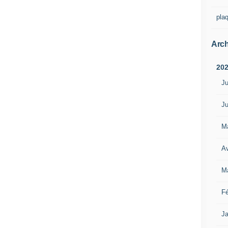
pla
Arch
20
Ju
Ju
M
Av
M
Fé
Ja