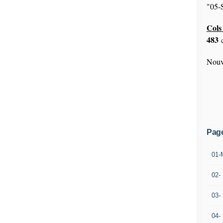
"05-S
Cols 
483
c
Nouv
Pag
01-
02-
03-
04-