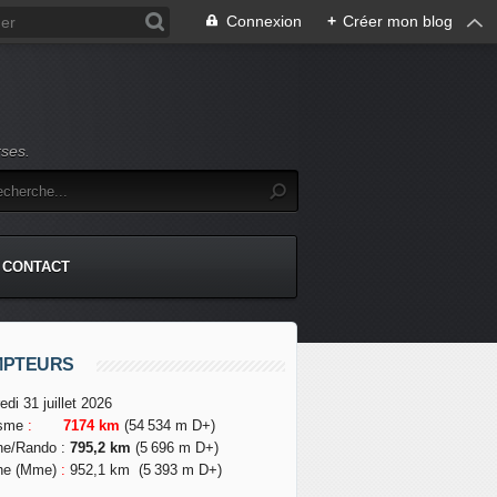
Connexion
+
Créer mon blog
rses.
CONTACT
MPTEURS
edi 31 juillet 2026
isme
:
7174 km
(54 534 m D+)
he/Rando
:
795,2 km
(5 696 m D+)
he (Mme)
:
952,1 km
(5 393 m D+)