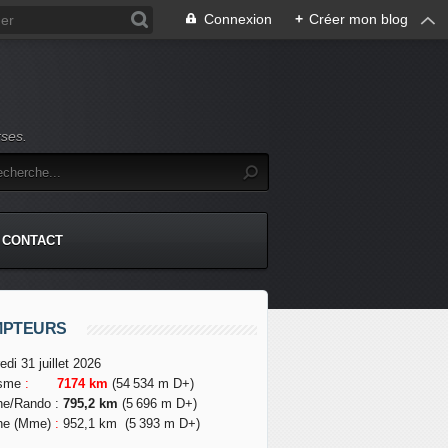
Connexion
+
Créer mon blog
rses.
CONTACT
MPTEURS
edi 31 juillet 2026
isme
:
7174 km
(54 534 m D+)
he/Rando
:
795,2 km
(5 696 m D+)
he (Mme)
:
952,1 km
(5 393 m D+)