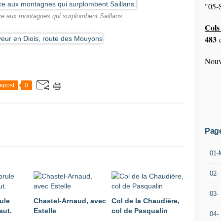
"05-S
ce aux montagnes qui surplombent Saillans.
Cols 
483
c
Nouv
epost
0
Pag
01-
02-
03-
ule
Chastel-Arnaud, avec
Col de la Chaudière,
aut.
Estelle
col de Pasqualin
04-