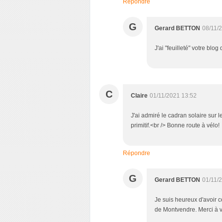
Répondre
G
Gerard BETTON
08/11/
J'ai "feuilleté" votre blog
C
Claire
01/11/2021 13:52
J'ai admiré le cadran solaire sur l
primitif.<br /> Bonne route à vélo!
Répondre
G
Gerard BETTON
01/11/
Je suis heureux d'avoir c
de Montvendre. Merci à v