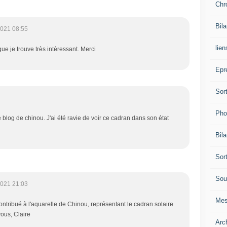
Chr
Bil
2021 08:55
lien
 que je trouve très intéressant. Merci
Epr
Sor
Pho
e blog de chinou. J'ai été ravie de voir ce cadran dans son état
Bil
Sor
Sou
2021 21:03
Mes
ontribué à l'aquarelle de Chinou, représentant le cadran solaire
ous, Claire
Arc