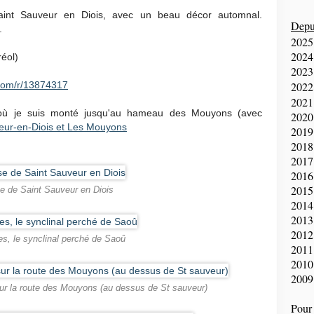
Saint Sauveur en Diois, avec un beau décor automnal.
Depui
.
2025
2024
réol)
2023
com/r/13874317
2022
2021
, où je suis monté jusqu'au hameau des Mouyons (avec
2020
eur-en-Diois et Les Mouyons
2019
2018
2017
2016
2015
se de Saint Sauveur en Diois
2014
2013
2012
es, le synclinal perché de Saoû
2011
2010
2009
 sur la route des Mouyons (au dessus de St sauveur)
Pour 