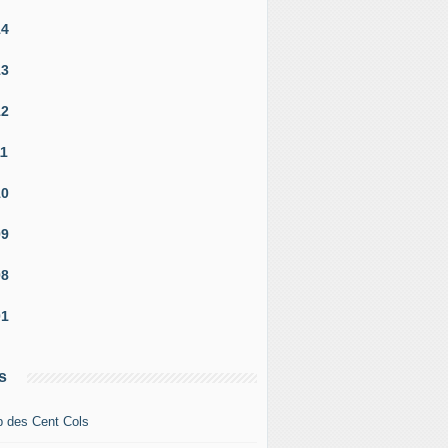
14
13
12
11
10
09
08
01
s
b des Cent Cols