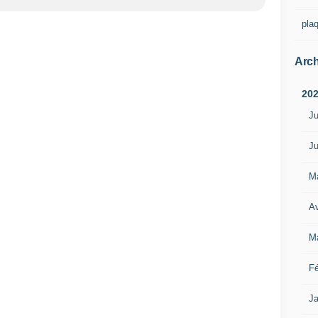
pla
Arch
20
Ju
Ju
M
Av
M
Fé
Ja