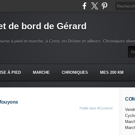
t de bord de Gérard
ourse à pied et marche, à Crest, en Drôme et ailleurs. Chroniques dive
SE À PIED
MARCHE
CHRONIQUES
MES 200 KM
CO
 Mouyons
Publié dans
#Cyclisme
Vendr
Cycl
Marc
Marc