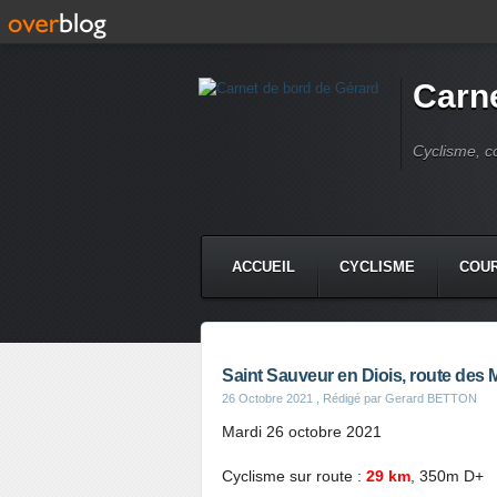
Carne
Cyclisme, c
ACCUEIL
CYCLISME
COUR
Saint Sauveur en Diois, route des
26 Octobre 2021
, Rédigé par Gerard BETTON
Mardi 26 octobre 2021
Cyclisme sur route :
29 km
, 350m D+