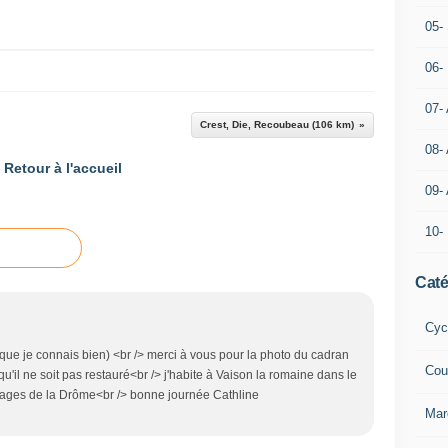
05- 
06-
07-
Crest, Die, Recoubeau (106 km)
08-
Retour à l'accueil
09-
10-
Caté
Cyc
que je connais bien) <br /> merci à vous pour la photo du cadran
Cou
l ne soit pas restauré<br /> j'habite à Vaison la romaine dans le
llages de la Drôme<br /> bonne journée Cathline
Mar