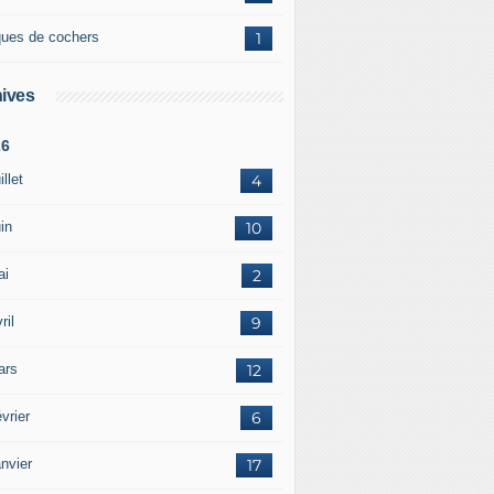
ques de cochers
1
ives
26
illet
4
in
10
ai
2
ril
9
ars
12
vrier
6
nvier
17