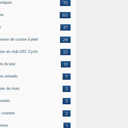
oniques
70
ans
60
s
37
euves de course à pied
28
ties en club USC Cyclo
22
to du jour
10
ans annuels
7
ties du mois
3
venirs
3
 courses
2
hives
1