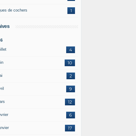
ques de cochers
1
ives
26
illet
4
in
10
ai
2
ril
9
ars
12
vrier
6
nvier
17