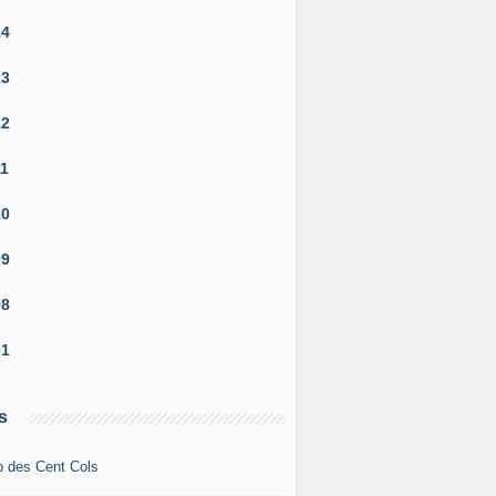
14
13
12
11
10
09
08
01
s
b des Cent Cols