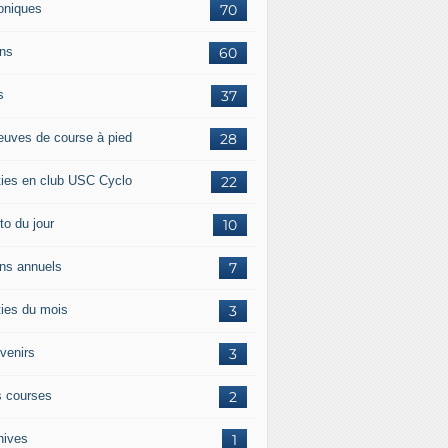
oniques
70
ans
60
s
37
euves de course à pied
28
ties en club USC Cyclo
22
to du jour
10
ans annuels
7
ties du mois
3
venirs
3
 courses
2
hives
1