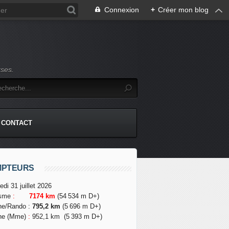
Connexion
+
Créer mon blog
rses.
CONTACT
MPTEURS
edi 31 juillet 2026
isme
:
7174 km
(54 534 m D+)
he/Rando
:
795,2 km
(5 696 m D+)
he (Mme)
:
952,1 km
(5 393 m D+)