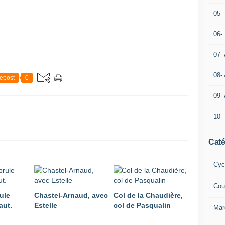
05- 
06-
07-
08-
epost
0
09-
10-
Caté
Cyc
Cou
ule
Chastel-Arnaud, avec
Col de la Chaudière,
aut.
Estelle
col de Pasqualin
Mar