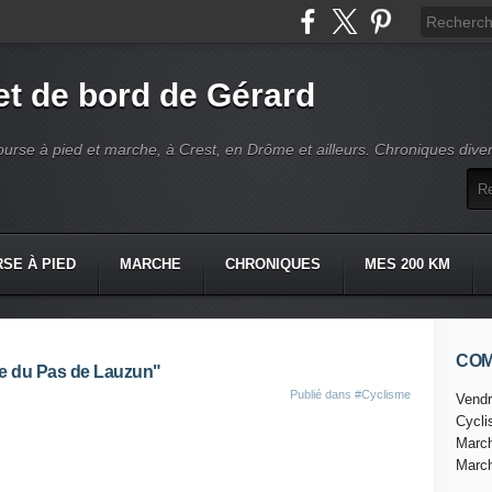
t de bord de Gérard
ourse à pied et marche, à Crest, en Drôme et ailleurs. Chroniques dive
SE À PIED
MARCHE
CHRONIQUES
MES 200 KM
CO
e du Pas de Lauzun"
Publié dans
#Cyclisme
Vendr
Cycl
Marc
Marc