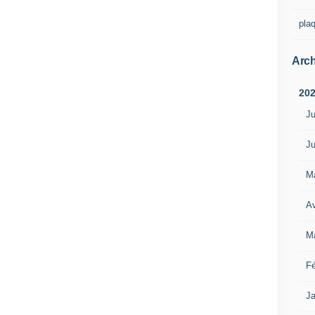
pla
Arch
20
Ju
Ju
M
Av
M
Fé
Ja