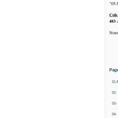
"05-S
Cols 
483
c
Nouv
Pag
01-
02-
03-
04-