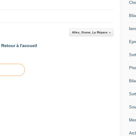
Chr
Bil
lien
Allex, Grane, La Répara
Epr
Retour à l'accueil
Sor
Pho
Bil
Sor
Sou
Mes
Arc