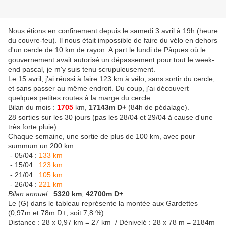
Nous étions en confinement depuis le samedi 3 avril à 19h (heure
du couvre-feu). Il nous était impossible de faire du vélo en dehors
d'un cercle de 10 km de rayon. A part le lundi de Pâques où le
gouvernement avait autorisé un dépassement pour tout le week-
end pascal, je m'y suis tenu scrupuleusement.
Le 15 avril, j'ai réussi à faire 123 km à vélo, sans sortir du cercle,
et sans passer au même endroit. Du coup, j'ai découvert
quelques petites routes à la marge du cercle.
Bilan du mois :
1705
km,
17143m D+
(84h de pédalage).
28 sorties sur les 30 jours (pas les 28/04 et 29/04 à cause d'une
très forte pluie)
Chaque semaine, une sortie de plus de 100 km, avec pour
summum un 200 km.
- 05/04 :
133 km
- 15/04 :
123 km
- 21/04 :
105 km
- 26/04 :
221 km
Bilan annuel
:
5320 km
,
42700m D+
Le (G) dans le tableau représente la montée aux Gardettes
(0,97m et 78m D+, soit 7,8 %)
Distance : 28 x 0,97 km = 27 km / Dénivelé : 28 x 78 m = 2184m