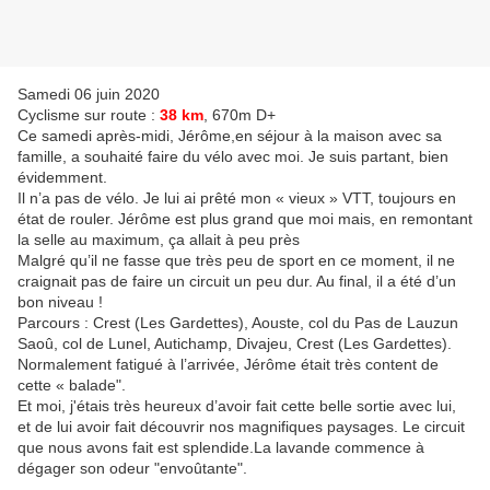
Samedi 06 juin 2020
Cyclisme sur route :
38 km
, 670m D+
Ce samedi après-midi, Jérôme,en séjour à la maison avec sa
famille, a souhaité faire du vélo avec moi. Je suis partant, bien
évidemment.
Il n’a pas de vélo. Je lui ai prêté mon « vieux » VTT, toujours en
état de rouler. Jérôme est plus grand que moi mais, en remontant
la selle au maximum, ça allait à peu près
Malgré qu’il ne fasse que très peu de sport en ce moment, il ne
craignait pas de faire un circuit un peu dur. Au final, il a été d’un
bon niveau !
Parcours : Crest (Les Gardettes), Aouste, col du Pas de Lauzun
Saoû, col de Lunel, Autichamp, Divajeu, Crest (Les Gardettes).
Normalement fatigué à l’arrivée, Jérôme était très content de
cette « balade".
Et moi, j'étais très heureux d’avoir fait cette belle sortie avec lui,
et de lui avoir fait découvrir nos magnifiques paysages. Le circuit
que nous avons fait est splendide.La lavande commence à
dégager son odeur "envoûtante".