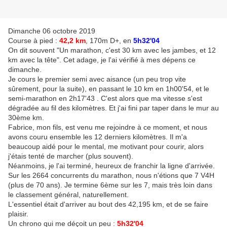
Dimanche 06 octobre 2019
Course à pied :
42,2 km
, 170m D+, en
5h32'04
On dit souvent "Un marathon, c'est 30 km avec les jambes, et 12
km avec la tête". Cet adage, je l'ai vérifié à mes dépens ce
dimanche.
Je cours le premier semi avec aisance (un peu trop vite
sûrement, pour la suite), en passant le 10 km en 1h00'54, et le
semi-marathon en 2h17'43 . C'est alors que ma vitesse s'est
dégradée au fil des kilomètres. Et j'ai fini par taper dans le mur au
30ème km.
Fabrice, mon fils, est venu me rejoindre à ce moment, et nous
avons couru ensemble les 12 derniers kilomètres. Il m'a
beaucoup aidé pour le mental, me motivant pour courir, alors
j'étais tenté de marcher (plus souvent).
Néanmoins, je l'ai terminé, heureux de franchir la ligne d'arrivée.
Sur les 2664 concurrents du marathon, nous n'étions que 7 V4H
(plus de 70 ans). Je termine 6ème sur les 7, mais très loin dans
le classement général, naturellement.
L'essentiel était d'arriver au bout des 42,195 km, et de se faire
plaisir.
Un chrono qui me déçoit un peu :
5h32'04