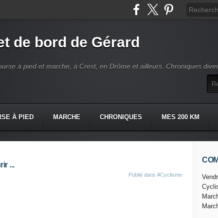
t de bord de Gérard
ourse à pied et marche, à Crest, en Drôme et ailleurs. Chroniques dive
SE À PIED
MARCHE
CHRONIQUES
MES 200 KM
CO
r ...
Publié dans
#Cyclisme
Vendr
Cycl
Marc
Marc