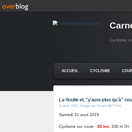
Carne
Cyclisme, c
ACCUEIL
CYCLISME
COUR
La Voulte et, "y’aura plus qu’à" couri
31 Août 2019
, Rédigé par Gerard BETTON
Samedi 31 aout 2019
Cyclisme sur route :
55 km
, 330 m D+