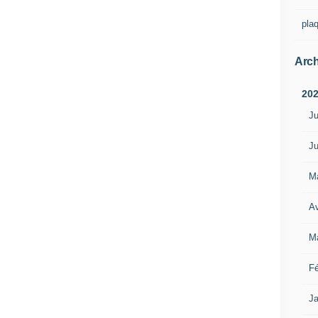
pla
Arch
20
Ju
Ju
M
Av
M
Fé
Ja