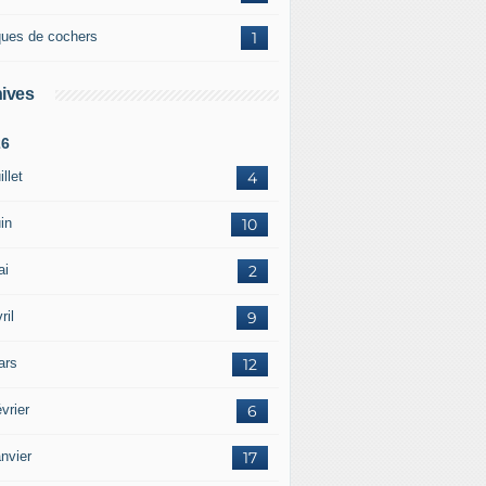
ques de cochers
1
ives
26
illet
4
in
10
ai
2
ril
9
ars
12
vrier
6
nvier
17