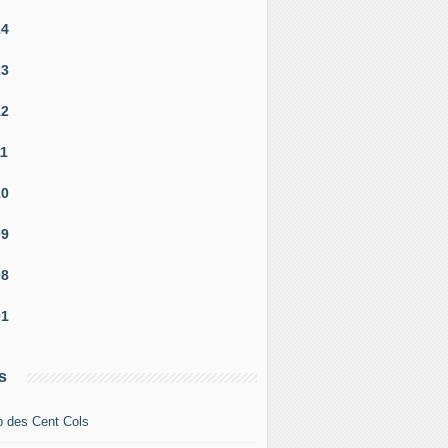
14
13
12
11
10
09
08
01
s
b des Cent Cols