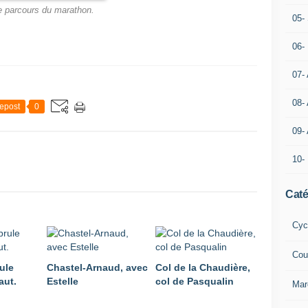
e parcours du marathon.
05- 
06-
07-
08-
epost
0
09-
10-
Caté
Cyc
Cou
ule
Chastel-Arnaud, avec
Col de la Chaudière,
aut.
Estelle
col de Pasqualin
Mar