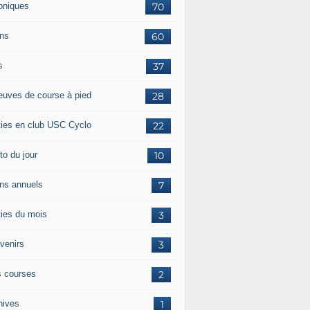
oniques
70
ans
60
s
37
euves de course à pied
28
ties en club USC Cyclo
22
to du jour
10
ans annuels
7
ties du mois
3
venirs
3
 courses
2
hives
1