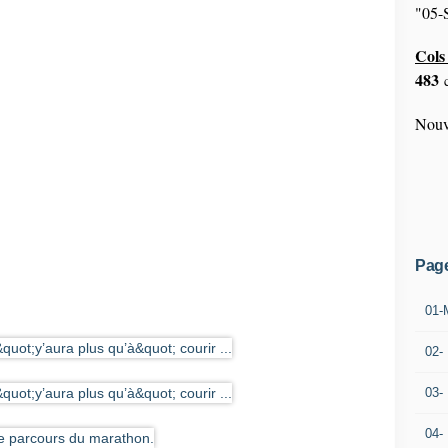
"05-S
Cols 
483
c
Nouv
Pag
01-
02-
03-
04-