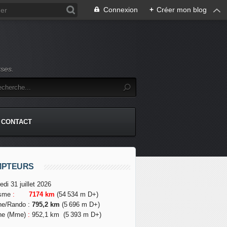
Connexion
+
Créer mon blog
rses.
CONTACT
MPTEURS
edi 31 juillet 2026
isme
:
7174 km
(54 534 m D+)
he/Rando
:
795,2 km
(5 696 m D+)
he (Mme)
:
952,1 km
(5 393 m D+)