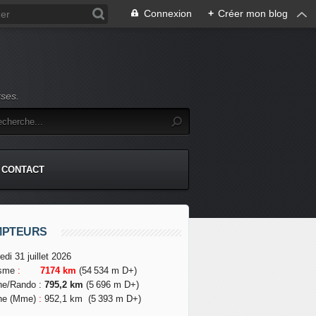
Connexion
+
Créer mon blog
rses.
CONTACT
MPTEURS
edi 31 juillet 2026
isme
:
7174 km
(54 534 m D+)
he/Rando
:
795,2 km
(5 696 m D+)
he (Mme)
:
952,1 km
(5 393 m D+)