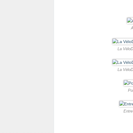
A
La VéloD
La VéloD
Po
Entre