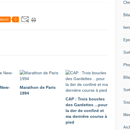
Chr
Bil
epost
0
lien
Epr
Sor
Pho
Bil
 New-
Marathon de Paris
Sor
1994
CAP : Trois boucles
Sou
des Gardettes ...pour
la der de confiné et
Mes
ma dernière course à
pied
Arc