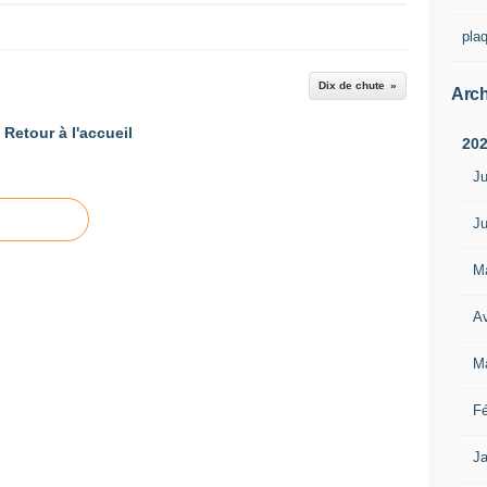
pla
Dix de chute
Arch
Retour à l'accueil
20
Ju
Ju
M
Av
M
Fé
Ja