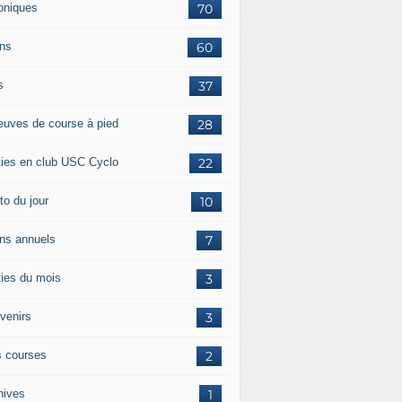
oniques
70
ans
60
s
37
euves de course à pied
28
ties en club USC Cyclo
22
to du jour
10
ans annuels
7
ties du mois
3
venirs
3
 courses
2
hives
1