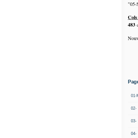
"05-S
Cols 
483
c
Nouv
Pag
01-
02-
03-
04-