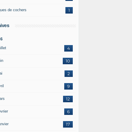
ques de cochers
1
ives
26
illet
4
in
10
ai
2
ril
9
ars
12
vrier
6
nvier
17