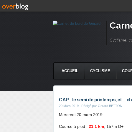
Carne
Cyclisme, c
ACCUEIL
CYCLISME
COUR
CAP : le semi de printemps, et ... ch
20 Mars 2019
, Rédigé par Gerard BETTON
Mercredi 20 mars 2019
Course à pied :
21,1 km
, 157m D+