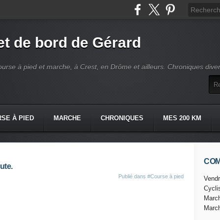
t de bord de Gérard
ourse à pied et marche, à Crest, en Drôme et ailleurs. Chroniques dive
SE À PIED
MARCHE
CHRONIQUES
MES 200 KM
CO
ute.
Publié dans
#Course à pied
Vendr
Cycl
Marc
Marc