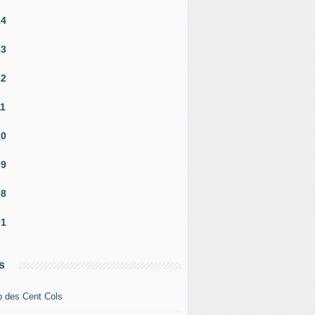
14
13
12
11
10
09
08
01
s
b des Cent Cols