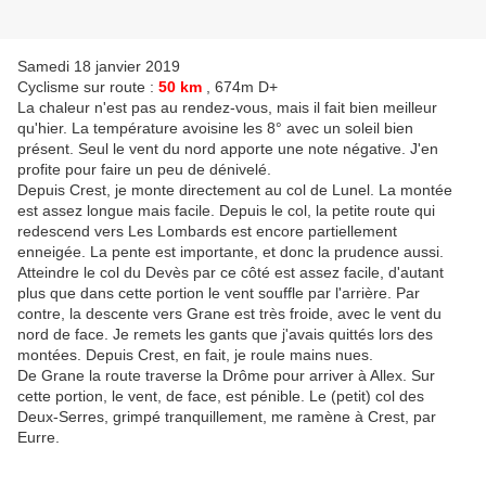
Samedi 18 janvier 2019
Cyclisme sur route :
50 km
, 674m D+
La chaleur n'est pas au rendez-vous, mais il fait bien meilleur
qu'hier. La température avoisine les 8° avec un soleil bien
présent. Seul le vent du nord apporte une note négative. J'en
profite pour faire un peu de dénivelé.
Depuis Crest, je monte directement au col de Lunel. La montée
est assez longue mais facile. Depuis le col, la petite route qui
redescend vers Les Lombards est encore partiellement
enneigée. La pente est importante, et donc la prudence aussi.
Atteindre le col du Devès par ce côté est assez facile, d'autant
plus que dans cette portion le vent souffle par l'arrière. Par
contre, la descente vers Grane est très froide, avec le vent du
nord de face. Je remets les gants que j'avais quittés lors des
montées. Depuis Crest, en fait, je roule mains nues.
De Grane la route traverse la Drôme pour arriver à Allex. Sur
cette portion, le vent, de face, est pénible. Le (petit) col des
Deux-Serres, grimpé tranquillement, me ramène à Crest, par
Eurre.