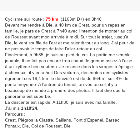
Cyclisme sur route :
75 km
(1163m D+) en 3h40
Devant me rendre à Die, à 40 km de Crest, pour un repas en
famille, je pars de Crest à 7h40 avec l'intention de monter au col
de Rousset avant mon arrivée à midi. Sur tout le trajet, jusqu'à
Die, le vent souffle de l'est et me ralentit tout au long. J'ai peur de
ne pas avoir le temps de faire l'aller-retour au col.
Finalement, à 9h35, je suis au pied du col. La partie me semble
jouable. Il ne fait pas encore trop chaud.Je grimpe assez à l'aise
à un rythme bien soutenu. Je relance dans les virages à épingle
à cheveux : il y en a huit.Des voitures, des motos des cyclistes
égrènent ces
19,4 km. le dénivelé est de de 864m , soit 4% de
pente moyenne. A l'entrée du tunnel, arrivée au col, il y a
beaucoup de monde à prendre des photos. Il faut dire que le
panorama est superbe.
La descente est rapide. A 11h30, je suis avec ma famille.
J'ai mis
1h18'24.
Parcours :
Crest, Piégros la Clastre, Saillans, Pont d'Espenel, Barsac,
Pontaix, Die, Col de Rousset, Die