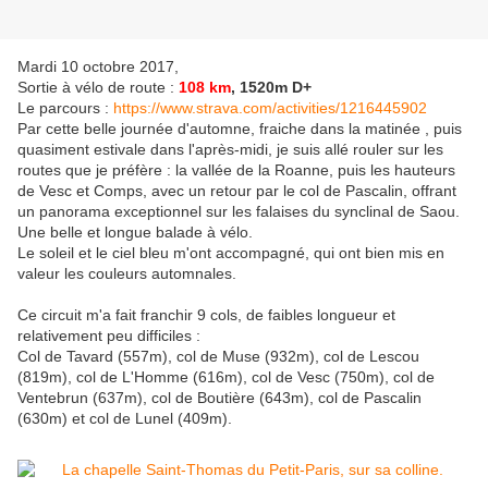
Mardi 10 octobre 2017,
Sortie à vélo de route :
108 km
, 1520m D+
Le parcours :
https://www.strava.com/activities/1216445902
Par cette belle journée d'automne, fraiche dans la matinée , puis
quasiment estivale dans l'après-midi, je suis allé rouler sur les
routes que je préfère : la vallée de la Roanne, puis les hauteurs
de Vesc et Comps, avec un retour par le col de Pascalin, offrant
un panorama exceptionnel sur les falaises du synclinal de Saou.
Une belle et longue balade à vélo.
Le soleil et le ciel bleu m'ont accompagné, qui ont bien mis en
valeur les couleurs autom
nales.
Ce circuit m'a fait franchir 9 cols, de faibles longueur et
relativement peu difficiles :
Col de Tavard (557m), col de Muse (932m), col de Lescou
(819m), col de L'Homme (616m), col de Vesc (750m), col de
Ventebrun (637m), col de Boutière (643m), col de Pascalin
(630m) et col de Lunel (409m).