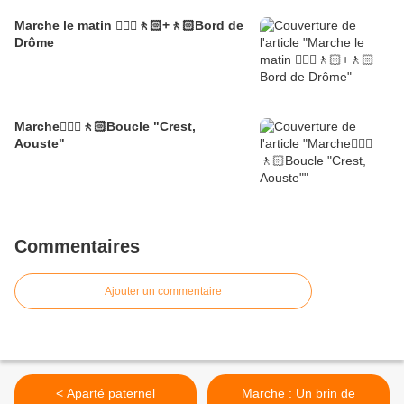
Marche le matin 🚶🏼‍♂️🚶🏻+🚶🏻Bord de
Drôme
Marche🚶🏼‍♂️🚶🏻Boucle "Crest,
Aouste"
Commentaires
Ajouter un commentaire
< Aparté paternel
Marche : Un brin de