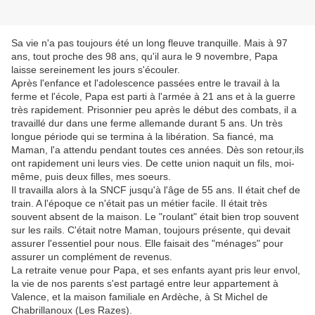
Sa vie n'a pas toujours été un long fleuve tranquille. Mais à 97
ans, tout proche des 98 ans, qu'il aura le 9 novembre, Papa
laisse sereinement les jours s'écouler.
Après l'enfance et l'adolescence passées entre le travail à la
ferme et l'école, Papa est parti à l'armée à 21 ans et à la guerre
très rapidement. Prisonnier peu après le début des combats, il a
travaillé dur dans une ferme allemande durant 5 ans. Un très
longue période qui se termina à la libération. Sa fiancé, ma
Maman, l'a attendu pendant toutes ces années. Dès son retour,ils
ont rapidement uni leurs vies. De cette union naquit un fils, moi-
même, puis deux filles, mes soeurs.
Il travailla alors à la SNCF jusqu'à l'âge de 55 ans. Il était chef de
train. A l'époque ce n'était pas un métier facile. Il était très
souvent absent de la maison. Le "roulant" était bien trop souvent
sur les rails. C'était notre Maman, toujours présente, qui devait
assurer l'essentiel pour nous. Elle faisait des "ménages" pour
assurer un complément de revenus.
La retraite venue pour Papa, et ses enfants ayant pris leur envol,
la vie de nos parents s'est partagé entre leur appartement à
Valence, et la maison familiale en Ardèche, à St Michel de
Chabrillanoux (Les Razes).