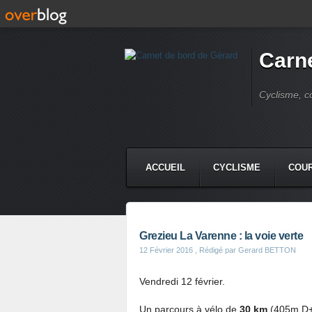
Carne
Cyclisme, c
ACCUEIL
CYCLISME
COUR
Grezieu La Varenne : la voie verte
12 Février 2016
, Rédigé par Gerard BETTON
Vendredi 12 février.
Un parcours à vélo de
30 km
(405m D