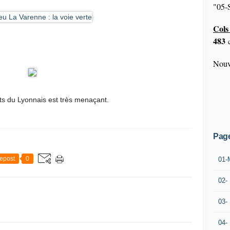
"05-S
Cols 
483
c
Nouv
nts du Lyonnais est très menaçant.
Pag
epost
0
01-
02-
03-
04-