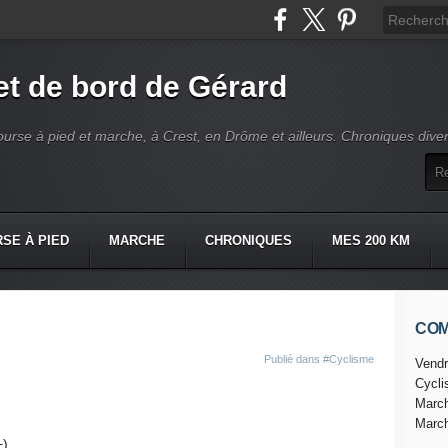
t de bord de Gérard
ourse à pied et marche, à Crest, en Drôme et ailleurs. Chroniques dive
SE À PIED
MARCHE
CHRONIQUES
MES 200 KM
CO
Publié dans
#Cyclisme
Vendr
Cycl
Marc
Marc
+)