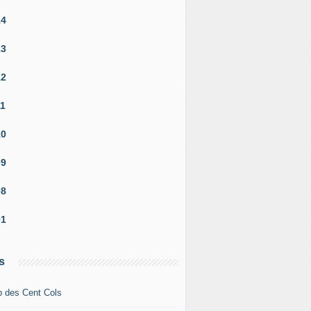
14
13
12
11
10
09
08
01
s
b des Cent Cols