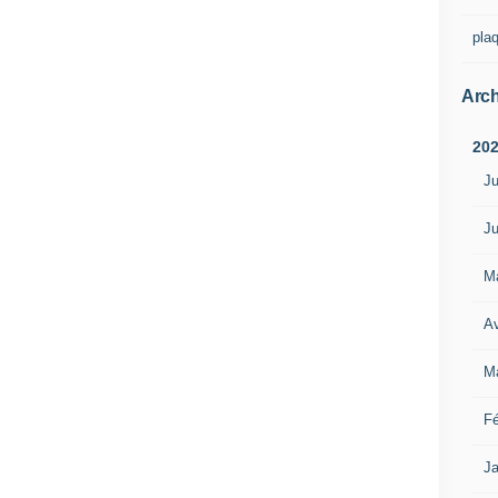
pla
Arch
20
Ju
Ju
M
Av
M
Fé
Ja