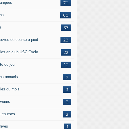
oniques
70
ans
60
s
37
euves de course à pied
28
ties en club USC Cyclo
22
to du jour
10
ans annuels
7
ties du mois
3
venirs
3
 courses
2
hives
1