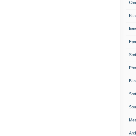
Chr
Bil
lien
Epr
Sor
Pho
Bil
Sor
Sou
Mes
Arc