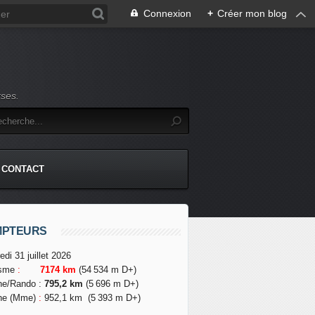
Connexion
+
Créer mon blog
rses.
CONTACT
MPTEURS
edi 31 juillet 2026
isme
:
7174 km
(54 534 m D+)
he/Rando
:
795,2 km
(5 696 m D+)
he (Mme)
:
952,1 km
(5 393 m D+)