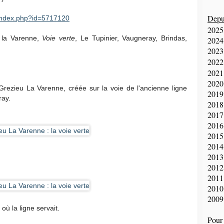
Depui
index.php?id=5717120​
2025
u la Varenne,
Voie verte
, Le Tupinier, Vaugneray, Brindas,
2024
2023
2022
2021
2020
à Grezieu La Varenne, créée sur la voie de l'ancienne ligne
2019
ray.
2018
2017
2016
2015
2014
2013
2012
2011
2010
2009
ù la ligne servait.
Pour 