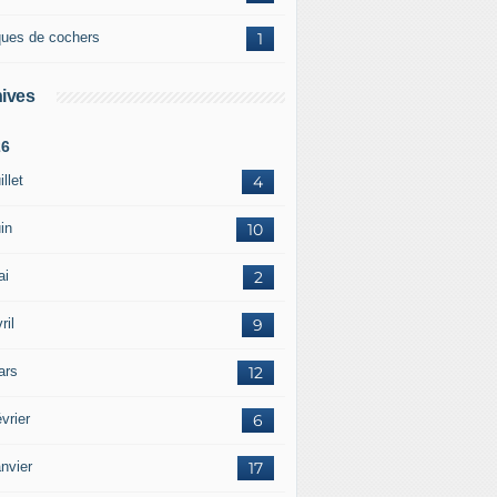
ques de cochers
1
ives
26
illet
4
in
10
ai
2
ril
9
ars
12
vrier
6
nvier
17