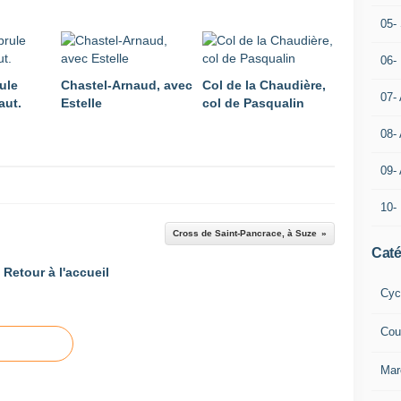
05- 
06-
ule
Chastel-Arnaud, avec
Col de la Chaudière,
07-
aut.
Estelle
col de Pasqualin
08-
09-
10-
Cross de Saint-Pancrace, à Suze
Caté
Retour à l'accueil
Cyc
Cou
Mar