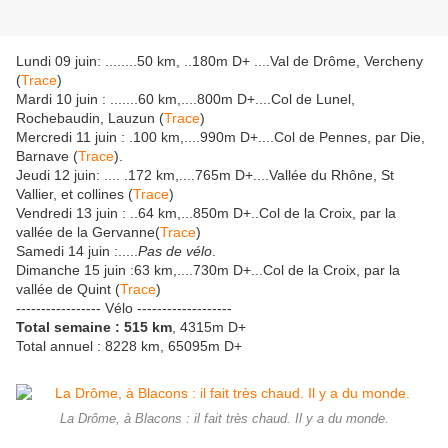
Lundi 09 juin: ........50 km, ..180m D+ ....Val de Drôme, Vercheny
(
Trace
)
Mardi 10 juin : .......60 km,....800m D+....Col de Lunel,
Rochebaudin, Lauzun (
Trace
)
Mercredi 11 juin : .100 km,....990m D+....Col de Pennes, par Die,
Barnave (
Trace
).
Jeudi 12 juin: .... .172 km,....765m D+....Vallée du Rhône, St
Vallier, et collines (
Trace
)
Vendredi 13 juin : ..64 km,...850m D+..Col de la Croix, par la
vallée de la Gervanne(
Trace
)
Samedi 14 juin :.....
Pas de vélo
.
Dimanche 15 juin :63 km,....730m D+...Col de la Croix, par la
vallée de Quint (
Trace
)
----------------- Vélo -------------------
Total semaine : 515 km
, 4315m D+
Total annuel : 8228
km, 65095m D+
La Drôme, à Blacons : il fait très chaud. Il y a du monde.