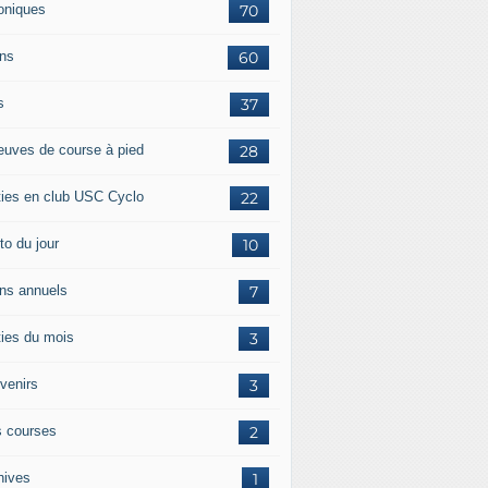
oniques
70
ans
60
s
37
euves de course à pied
28
ties en club USC Cyclo
22
to du jour
10
ans annuels
7
ties du mois
3
venirs
3
 courses
2
hives
1