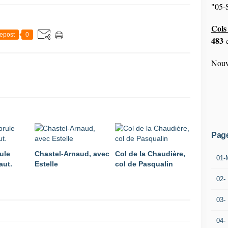
"05-S
Cols 
epost
0
483
c
Nouv
Pag
ule
Chastel-Arnaud, avec
Col de la Chaudière,
01-
aut.
Estelle
col de Pasqualin
02-
03-
04-