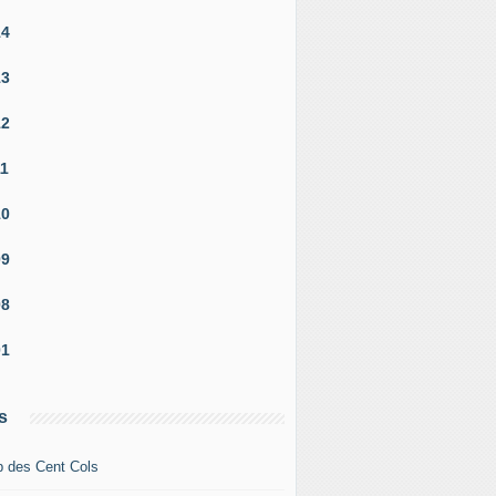
14
13
12
11
10
09
08
01
s
b des Cent Cols