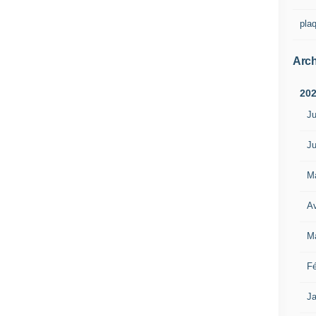
pla
Arch
20
Ju
Ju
M
Av
M
Fé
Ja