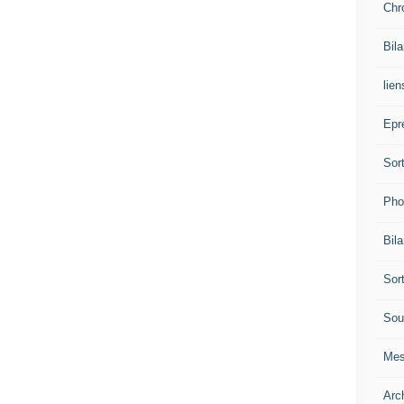
Chr
Bil
lien
Epr
Sor
Pho
Bil
Sor
Sou
Mes
Arc