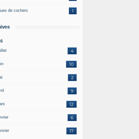
ques de cochers
1
ives
26
illet
4
in
10
ai
2
ril
9
ars
12
vrier
6
nvier
17