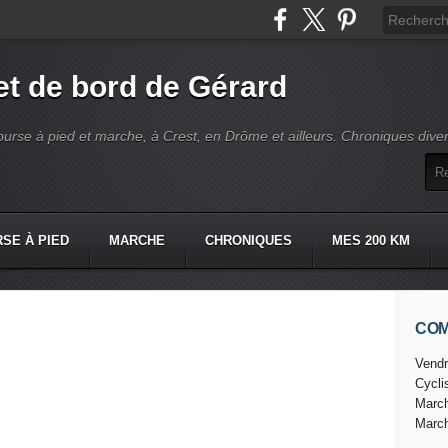
t de bord de Gérard
ourse à pied et marche, à Crest, en Drôme et ailleurs. Chroniques dive
SE À PIED
MARCHE
CHRONIQUES
MES 200 KM
CO
Vendr
Cycl
Marc
Marc