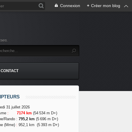
Connexion
+
Créer mon blog
rses.
CONTACT
MPTEURS
edi 31 juillet 2026
isme
:
7174 km
(54 534 m D+)
he/Rando
:
795,2 km
(5 696 m D+)
he (Mme)
:
952,1 km
(5 393 m D+)