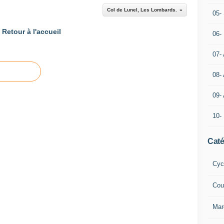
Col de Lunel, Les Lombards.
05- 
Retour à l'accueil
06-
07-
08-
09-
10-
Caté
Cyc
Cou
Mar