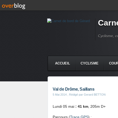
Carne
Cyclisme, c
ACCUEIL
CYCLISME
COUR
Val de Drôme, Saillans
5 Mai 2014
, Rédigé par Gerard BETTON
Lundi 05 mai
: 41 km
, 205m D+
Parcours (
Trace GPS
) :